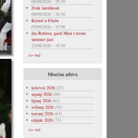
08/08/2026 - 20:30
Zvuk šarolikosti
08/08/2026 - 20:30
Kiritof u Filežu
09/08/2026 - 15:00
das Robitza: gassl Musi s triom
summer jazz
12/08/2026 - 18:30
>> već
Misečna arhiva
kolovoz 2026
(27)
srpanj 2026
(60)
lipanj 2026
(62)
svibanj 2026
(93)
travanj 2026
(63)
ožujak 2026
(73)
>> već