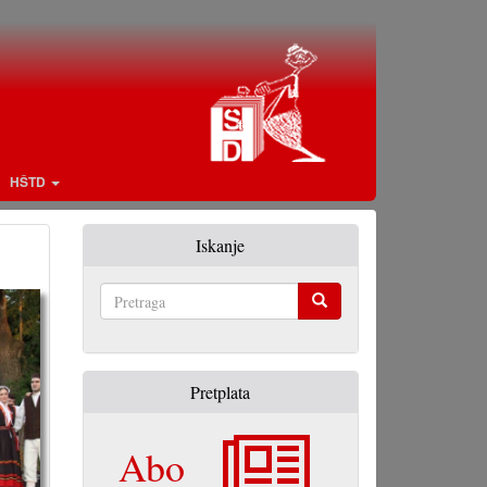
HŠTD
Iskanje
Pretraga
Pretplata
Abo