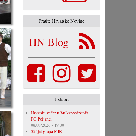
Pratite Hrvatske Novine
HN Blog
Uskoro
Hrvatski večer u Vulkaprodrštofu:
FG Poljanci
08/08/2026 - 19:00
35 ljet grupa MIR