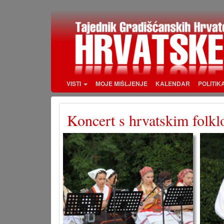
Skoči
na
glavni
sadržaj
VISTI
MOJE MIŠLJENJE
KALENDAR
POLITIK
Koncert s hrvatskim folkl