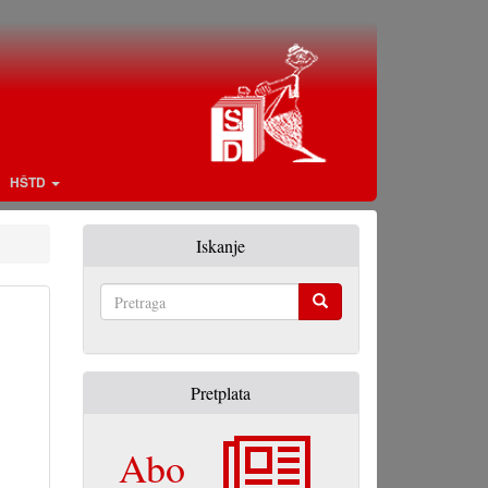
HŠTD
Iskanje
Pretraga
Pretplata
Abo