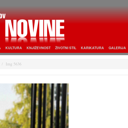
A
KULTURA
KNJIŽEVNOST
ŽIVOTNI STIL
KARIKATURA
GALERIJA
Img 5636