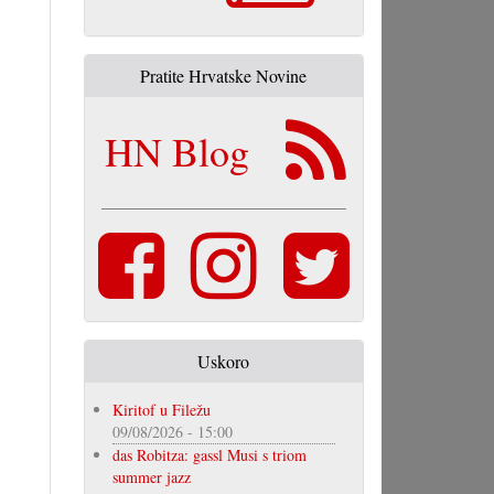
Pratite Hrvatske Novine
HN Blog
Uskoro
Kiritof u Filežu
09/08/2026 - 15:00
das Robitza: gassl Musi s triom
summer jazz