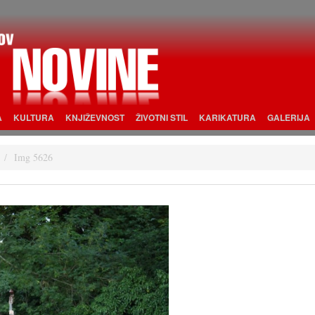
A
KULTURA
KNJIŽEVNOST
ŽIVOTNI STIL
KARIKATURA
GALERIJA
Img 5626