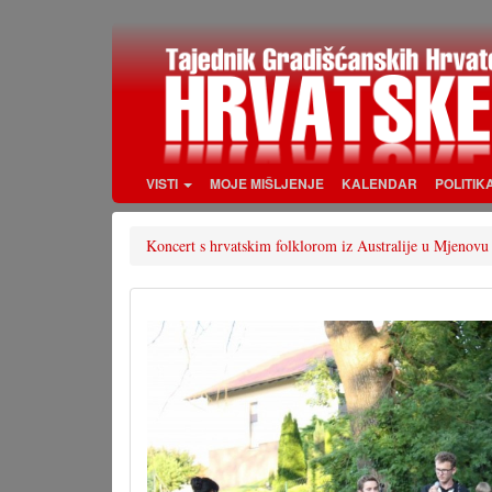
Skoči
na
glavni
sadržaj
VISTI
MOJE MIŠLJENJE
KALENDAR
POLITIK
Koncert s hrvatskim folklorom iz Australije u Mjenovu