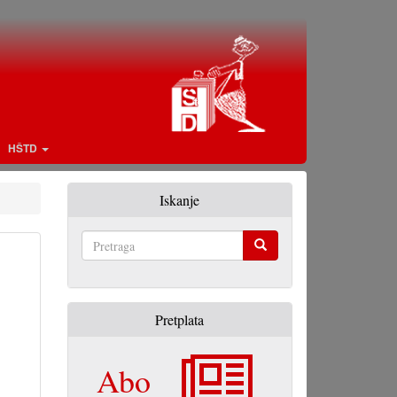
HŠTD
Iskanje
Pretraga
Pretplata
Abo