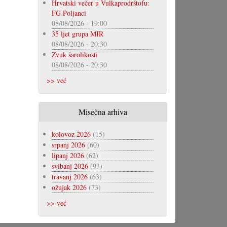
Hrvatski večer u Vulkaprodrštofu:
FG Poljanci
08/08/2026 - 19:00
35 ljet grupa MIR
08/08/2026 - 20:30
Zvuk šarolikosti
08/08/2026 - 20:30
>> već
Misečna arhiva
kolovoz 2026
(15)
srpanj 2026
(60)
lipanj 2026
(62)
svibanj 2026
(93)
travanj 2026
(63)
ožujak 2026
(73)
>> već