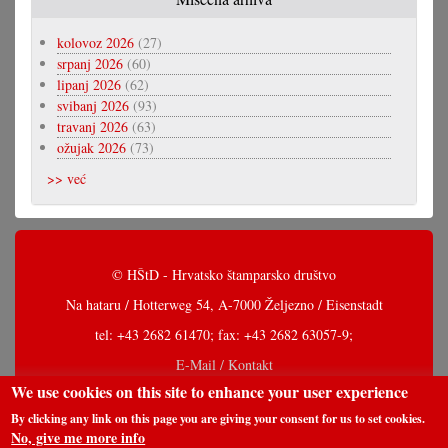
kolovoz 2026
(27)
srpanj 2026
(60)
lipanj 2026
(62)
svibanj 2026
(93)
travanj 2026
(63)
ožujak 2026
(73)
>> već
© HŠtD - Hrvatsko štamparsko društvo
Na hataru / Hotterweg 54, A-7000 Željezno / Eisenstadt
tel: +43 2682 61470; fax: +43 2682 63057-9;
E-Mail / Kontakt
We use cookies on this site to enhance your user experience
By clicking any link on this page you are giving your consent for us to set cookies.
No, give me more info