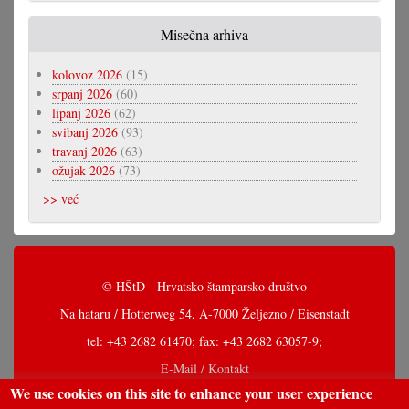
Misečna arhiva
kolovoz 2026
(15)
srpanj 2026
(60)
lipanj 2026
(62)
svibanj 2026
(93)
travanj 2026
(63)
ožujak 2026
(73)
>> već
© HŠtD - Hrvatsko štamparsko društvo
Na hataru / Hotterweg 54, A-7000 Željezno / Eisenstadt
tel: +43 2682 61470; fax: +43 2682 63057-9;
E-Mail / Kontakt
We use cookies on this site to enhance your user experience