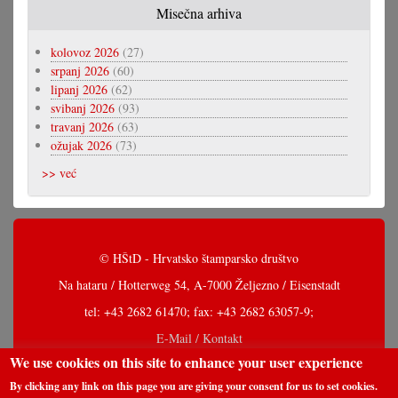
Misečna arhiva
kolovoz 2026
(27)
srpanj 2026
(60)
lipanj 2026
(62)
svibanj 2026
(93)
travanj 2026
(63)
ožujak 2026
(73)
>> već
© HŠtD - Hrvatsko štamparsko društvo
Na hataru / Hotterweg 54, A-7000 Željezno / Eisenstadt
tel: +43 2682 61470; fax: +43 2682 63057-9;
E-Mail / Kontakt
We use cookies on this site to enhance your user experience
By clicking any link on this page you are giving your consent for us to set cookies.