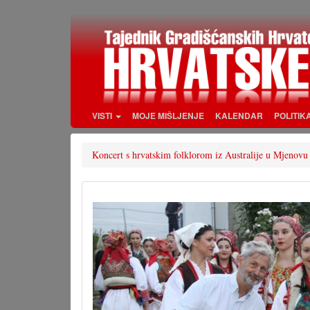
Skoči
na
glavni
sadržaj
VISTI
MOJE MIŠLJENJE
KALENDAR
POLITIK
Koncert s hrvatskim folklorom iz Australije u Mjenovu