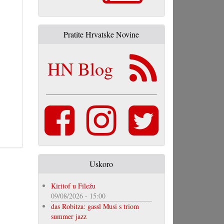
Pratite Hrvatske Novine
HN Blog
Uskoro
Kiritof u Filežu
09/08/2026 - 15:00
das Robitza: gassl Musi s triom
summer jazz