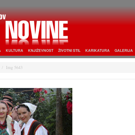
A
KULTURA
KNJIŽEVNOST
ŽIVOTNI STIL
KARIKATURA
GALERIJA
Img 5643