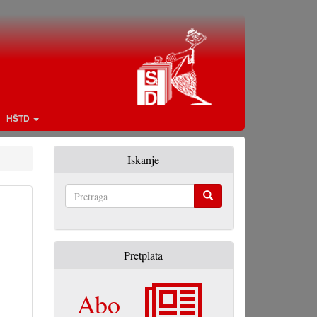
HŠTD
Iskanje
Pretraga
Pretplata
Abo