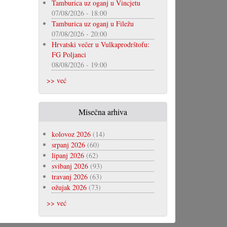
Tamburica uz oganj u Vincjetu
07/08/2026 - 18:00
Tamburica uz oganj u Filežu
07/08/2026 - 20:00
Hrvatski večer u Vulkaprodrštofu:
FG Poljanci
08/08/2026 - 19:00
>> već
Misečna arhiva
kolovoz 2026
(14)
srpanj 2026
(60)
lipanj 2026
(62)
svibanj 2026
(93)
travanj 2026
(63)
ožujak 2026
(73)
>> već