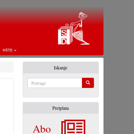
HŠTD
Iskanje
Pretraga
Pretplata
Abo