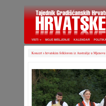
Skoči
na
glavni
sadržaj
VISTI
MOJE MIŠLJENJE
KALENDAR
POLITIK
Koncert s hrvatskim folklorom iz Australije u Mjenovu