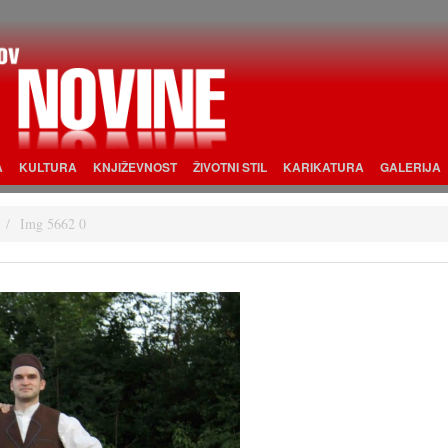
A
KULTURA
KNJIŽEVNOST
ŽIVOTNI STIL
KARIKATURA
GALERIJA
Img 5662 0