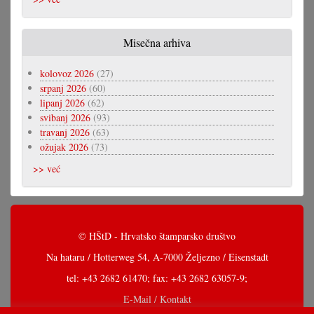
Misečna arhiva
kolovoz 2026
(27)
srpanj 2026
(60)
lipanj 2026
(62)
svibanj 2026
(93)
travanj 2026
(63)
ožujak 2026
(73)
>> već
© HŠtD - Hrvatsko štamparsko društvo
Na hataru / Hotterweg 54, A-7000 Željezno / Eisenstadt
tel: +43 2682 61470; fax: +43 2682 63057-9;
E-Mail / Kontakt