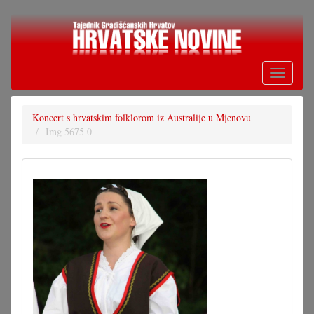
Skoči
na
glavni
sadržaj
Toggle
navigati
Koncert s hrvatskim folklorom iz Australije u Mjenovu
Img 5675 0