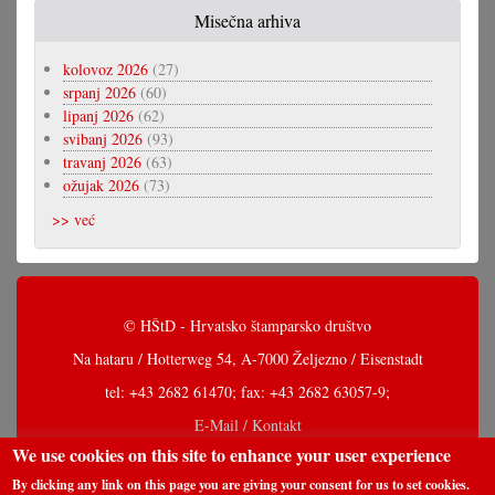
Misečna arhiva
kolovoz 2026
(27)
srpanj 2026
(60)
lipanj 2026
(62)
svibanj 2026
(93)
travanj 2026
(63)
ožujak 2026
(73)
>> već
© HŠtD - Hrvatsko štamparsko društvo
Na hataru / Hotterweg 54, A-7000 Željezno / Eisenstadt
tel: +43 2682 61470; fax: +43 2682 63057-9;
E-Mail / Kontakt
We use cookies on this site to enhance your user experience
By clicking any link on this page you are giving your consent for us to set cookies.