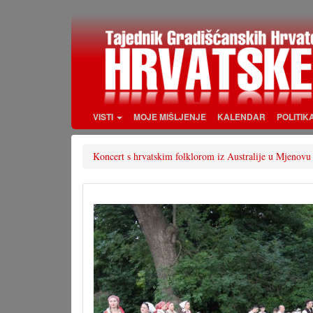
Skoči
na
glavni
sadržaj
VISTI
MOJE MIŠLJENJE
KALENDAR
POLITIK
Koncert s hrvatskim folklorom iz Australije u Mjenovu