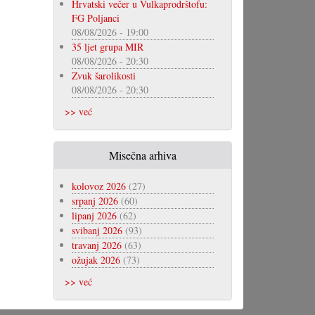
Hrvatski večer u Vulkaprodrštofu:
FG Poljanci
08/08/2026 - 19:00
35 ljet grupa MIR
08/08/2026 - 20:30
Zvuk šarolikosti
08/08/2026 - 20:30
>> već
Misečna arhiva
kolovoz 2026
(27)
srpanj 2026
(60)
lipanj 2026
(62)
svibanj 2026
(93)
travanj 2026
(63)
ožujak 2026
(73)
>> već