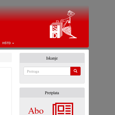
HŠTD
Iskanje
Pretraga
Pretplata
Abo