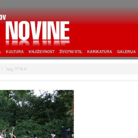
A
KULTURA
KNJIŽEVNOST
ŽIVOTNI STIL
KARIKATURA
GALERIJA
Img 5738 0