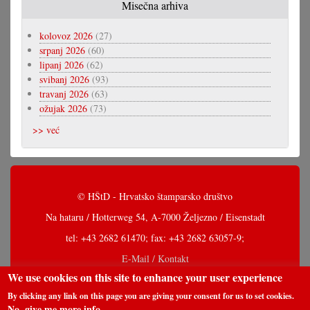
Misečna arhiva
kolovoz 2026
(27)
srpanj 2026
(60)
lipanj 2026
(62)
svibanj 2026
(93)
travanj 2026
(63)
ožujak 2026
(73)
>> već
© HŠtD - Hrvatsko štamparsko društvo
Na hataru / Hotterweg 54, A-7000 Željezno / Eisenstadt
tel: +43 2682 61470; fax: +43 2682 63057-9;
E-Mail / Kontakt
We use cookies on this site to enhance your user experience
By clicking any link on this page you are giving your consent for us to set cookies.
No, give me more info