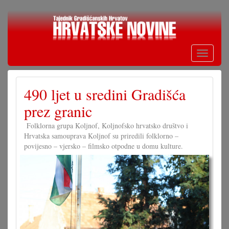
Skoči
na
glavni
sadržaj
Toggle
navigati
490 ljet u sredini Gradišća
prez granic
Folklorna grupa Koljnof, Koljnofsko hrvatsko društvo i
Hrvatska samouprava Koljnof su priredili folklorno –
povijesno – vjersko – filmsko otpodne u domu kulture.