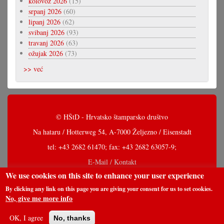
kolovoz 2026
(15)
srpanj 2026
(60)
lipanj 2026
(62)
svibanj 2026
(93)
travanj 2026
(63)
ožujak 2026
(73)
>> već
© HŠtD - Hrvatsko štamparsko društvo
Na hataru / Hotterweg 54, A-7000 Željezno / Eisenstadt
tel: +43 2682 61470; fax: +43 2682 63057-9;
E-Mail / Kontakt
We use cookies on this site to enhance your user experience
By clicking any link on this page you are giving your consent for us to set cookies.
No, give me more info
OK, I agree
No, thanks