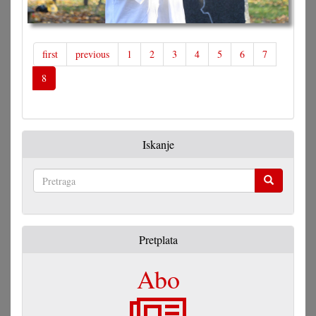
first
previous
1
2
3
4
5
6
7
8
Iskanje
Pretraga
Pretplata
Abo