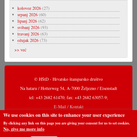
kolovoz 2026
(27)
srpanj 2026
(60)
lipanj 2026
(62)
svibanj 2026
(93)
travanj 2026
(63)
ožujak 2026
(73)
>> već
© HŠtD - Hrvatsko štamparsko društvo
Na hataru / Hotterweg 54, A-7000 Željezno / Eisenstadt
tel: +43 2682 61470; fax: +43 2682 63057-9;
E-Mail / Kontakt
We use cookies on this site to enhance your user experience
By clicking any link on this page you are giving your consent for us to set cookies.
No, give me more info