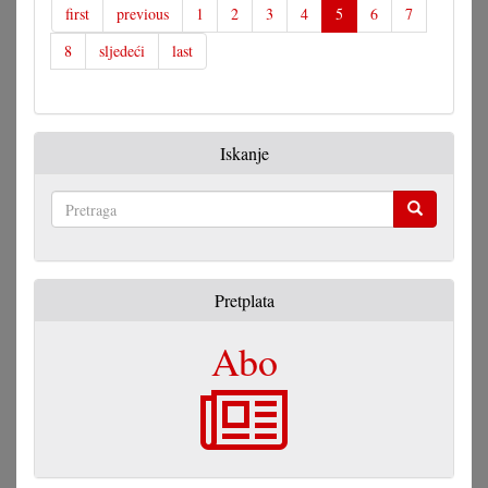
first
previous
1
2
3
4
5
6
7
8
sljedeći
last
Iskanje
Pretraga
Pretplata
Abo