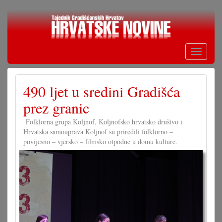
Skoči
na
glavni
sadržaj
Toggle
navigati
490 ljet u sredini Gradišća
prez granic
Folklorna grupa Koljnof, Koljnofsko hrvatsko društvo i
Hrvatska samouprava Koljnof su priredili folklorno –
povijesno – vjersko – filmsko otpodne u domu kulture.