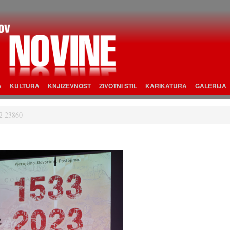
A
KULTURA
KNJIŽEVNOST
ŽIVOTNI STIL
KARIKATURA
GALERIJA
2 23860