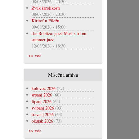
08/08/2026 - 20:30
Zvuk šarolikosti
08/08/2026 - 20:30
Kiritof u Filežu
09/08/2026 - 15:00
das Robitza: gassl Musi s triom
summer jazz
12/08/2026 - 18:30
>> već
Misečna arhiva
kolovoz 2026
(27)
srpanj 2026
(60)
lipanj 2026
(62)
svibanj 2026
(93)
travanj 2026
(63)
ožujak 2026
(73)
>> već