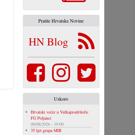
Pratite Hrvatske Novine
HN Blog
Uskoro
Hrvatski večer u Vulkaprodrštofu:
FG Poljanci
08/08/2026 - 19:00
35 ljet grupa MIR