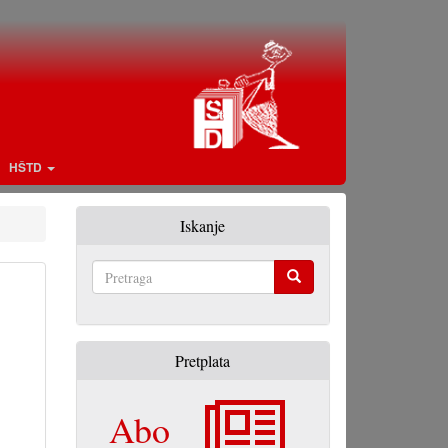
HŠTD
Iskanje
Pretraga
Pretplata
Abo