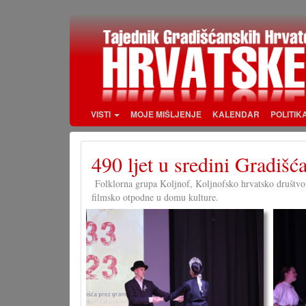
Skoči
na
glavni
sadržaj
VISTI
MOJE MIŠLJENJE
KALENDAR
POLITIK
490 ljet u sredini Gradišć
Folklorna grupa Koljnof, Koljnofsko hrvatsko društvo 
filmsko otpodne u domu kulture.