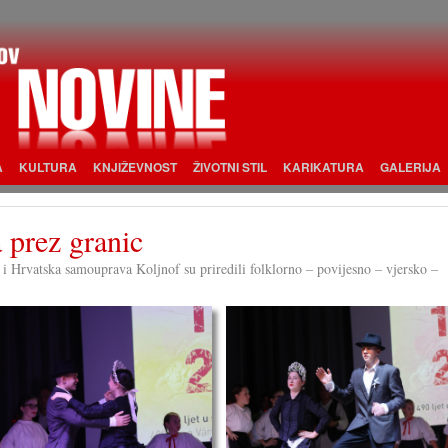
A
KULTURA
KNJIŽEVNOST
ŽIVOTNI STIL
KARIKATURA
GALERIJA
a prez granic
i Hrvatska samouprava Koljnof su priredili folklorno – povijesno – vjersko –