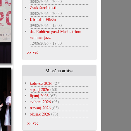
08/08/2026 - 20:30
Zvuk šarolikosti
08/08/2026 - 20:30
Kiritof u Filežu
09/08/2026 - 15:00
das Robitza: gassl Musi s triom
summer jazz
12/08/2026 - 18:30
>> već
Misečna arhiva
kolovoz 2026
(27)
srpanj 2026
(60)
lipanj 2026
(62)
svibanj 2026
(93)
travanj 2026
(63)
ožujak 2026
(73)
>> već