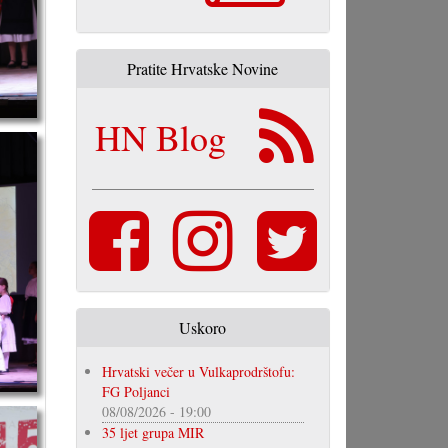
Pratite Hrvatske Novine
HN Blog
Uskoro
Hrvatski večer u Vulkaprodrštofu:
FG Poljanci
08/08/2026 - 19:00
35 ljet grupa MIR