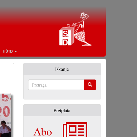
HŠTD
Iskanje
Pretraga
Pretplata
Abo