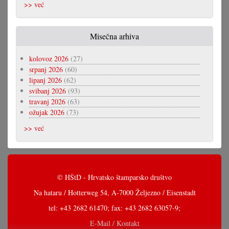
>> već
Misečna arhiva
kolovoz 2026
(27)
srpanj 2026
(60)
lipanj 2026
(62)
svibanj 2026
(93)
travanj 2026
(63)
ožujak 2026
(73)
>> već
© HŠtD - Hrvatsko štamparsko društvo
Na hataru / Hotterweg 54, A-7000 Željezno / Eisenstadt
tel: +43 2682 61470; fax: +43 2682 63057-9;
E-Mail / Kontakt