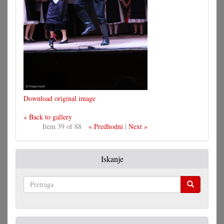
Download original image
« Back to gallery
Item 39 of 88
« Predhodni
|
Next »
Iskanje
Pretraga