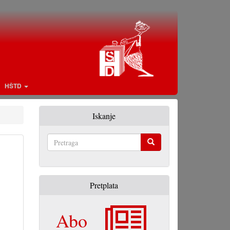
HŠTD
Iskanje
Pretraga
Pretplata
Abo