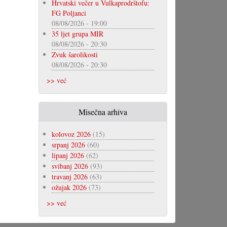
Hrvatski večer u Vulkaprodrštofu:
FG Poljanci
08/08/2026 - 19:00
35 ljet grupa MIR
08/08/2026 - 20:30
Zvuk šarolikosti
08/08/2026 - 20:30
>> već
Misečna arhiva
kolovoz 2026
(15)
srpanj 2026
(60)
lipanj 2026
(62)
svibanj 2026
(93)
travanj 2026
(63)
ožujak 2026
(73)
>> već