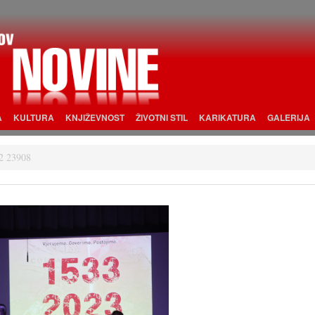
A
KULTURA
KNJIŽEVNOST
ŽIVOTNI STIL
KARIKATURA
GALERIJA
2 23908