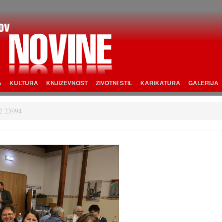
A
KULTURA
KNJIŽEVNOST
ŽIVOTNI STIL
KARIKATURA
GALERIJA
2 23994