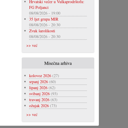
Hrvatski večer u Vulkaprodrštofu:
FG Poljanci
08/08/2026 - 19:00
35 ljet grupa MIR
08/08/2026 - 20:30
Zvuk šarolikosti
08/08/2026 - 20:30
>> već
Misečna arhiva
kolovoz 2026
(27)
srpanj 2026
(60)
lipanj 2026
(62)
svibanj 2026
(93)
travanj 2026
(63)
ožujak 2026
(73)
>> već