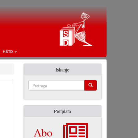
HŠTD
Iskanje
Pretraga
Pretplata
Abo