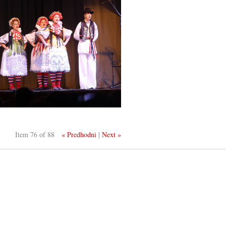
Item 76 of 88
« Predhodni
|
Next »