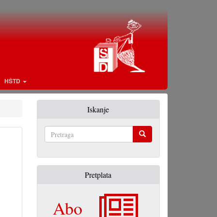
HŠTD
Iskanje
Pretraga
Pretplata
Abo