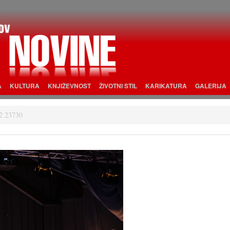
A
KULTURA
KNJIŽEVNOST
ŽIVOTNI STIL
KARIKATURA
GALERIJA
2 23730