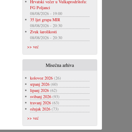
Hrvatski večer u Vulkaprodrštofu:
FG Poljanci
08/08/2026 - 19:00
35 ljet grupa MIR
08/08/2026 - 20:30
Zvuk šarolikosti
08/08/2026 - 20:30
>> već
Misečna arhiva
kolovoz 2026
(26)
srpanj 2026
(60)
lipanj 2026
(62)
svibanj 2026
(93)
travanj 2026
(63)
ožujak 2026
(73)
>> već