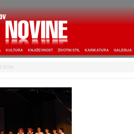
A
KULTURA
KNJIŽEVNOST
ŽIVOTNI STIL
KARIKATURA
GALERIJA
2 23724