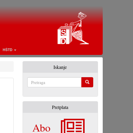
HŠTD
Iskanje
Pretraga
Pretplata
Abo