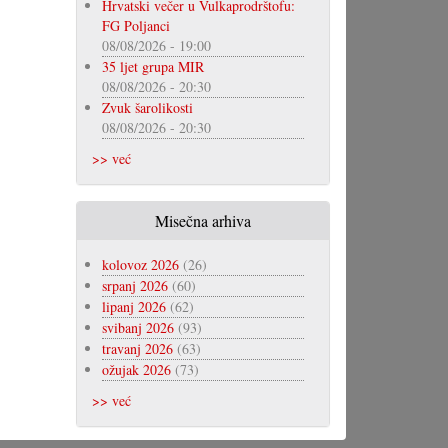
Hrvatski večer u Vulkaprodrštofu:
FG Poljanci
08/08/2026 - 19:00
35 ljet grupa MIR
08/08/2026 - 20:30
Zvuk šarolikosti
08/08/2026 - 20:30
>> već
Misečna arhiva
kolovoz 2026
(26)
srpanj 2026
(60)
lipanj 2026
(62)
svibanj 2026
(93)
travanj 2026
(63)
ožujak 2026
(73)
>> već