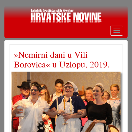
Skoči
na
glavni
sadržaj
Toggle
navigati
»Nemirni dani u Vili
Borovica« u Uzlopu, 2019.