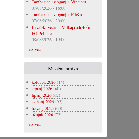
Tamburica uz oganj u Vincjetu
07/08/2026 - 18:00
Tamburica uz oganj u Filežu
07/08/2026 - 20:00
Hrvatski večer u Vulkaprodrštofu:
FG Poljanci
08/08/2026 - 19:00
>> već
Misečna arhiva
kolovoz 2026
(14)
srpanj 2026
(60)
lipanj 2026
(62)
svibanj 2026
(93)
travanj 2026
(63)
ožujak 2026
(73)
>> već