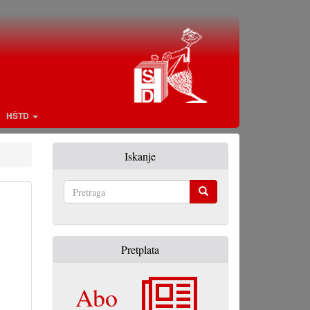
HŠTD
Iskanje
Pretraga
Pretplata
Abo