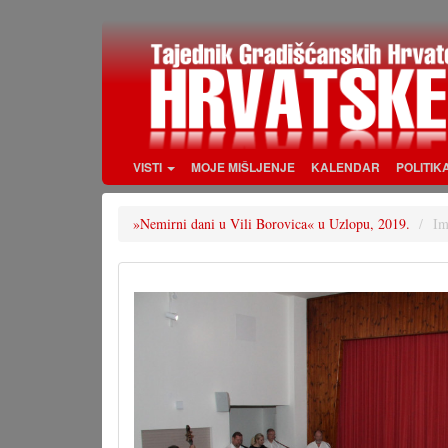
Skoči
na
glavni
sadržaj
VISTI
MOJE MIŠLJENJE
KALENDAR
POLITIK
»Nemirni dani u Vili Borovica« u Uzlopu, 2019.
Im