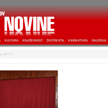
A
KULTURA
KNJIŽEVNOST
ŽIVOTNI STIL
KARIKATURA
GALERIJA
g 6863 0