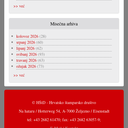
>> već
Misečna arhiva
kolovoz 2026
(28)
srpanj 2026
(60)
lipanj 2026
(62)
svibanj 2026
(93)
travanj 2026
(63)
ožujak 2026
(73)
>> već
© HŠtD - Hrvatsko štamparsko društvo
Na hataru / Hotterweg 54, A-7000 Željezno / Eisenstadt
tel: +43 2682 61470; fax: +43 2682 63057-9;