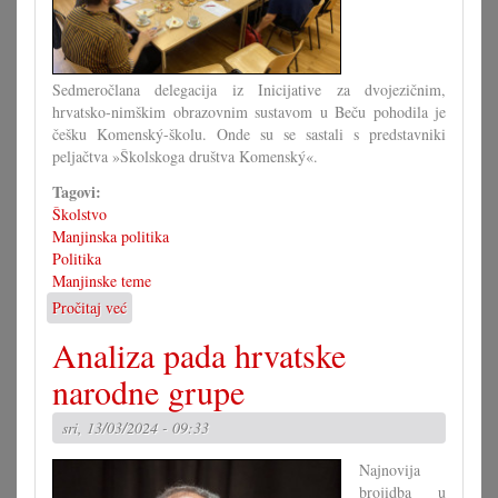
Sedmeročlana delegacija iz Inicijative za dvojezičnim,
hrvatsko-nimškim obrazovnim sustavom u Beču pohodila je
češku Komenský-školu. Onde su se sastali s predstavniki
peljačtva »Školskoga društva Komenský«.
Tagovi:
Školstvo
Manjinska politika
Politika
Manjinske teme
Pročitaj već
o
Dvojezična
Analiza pada hrvatske
OŠ
u
narodne grupe
Beču
mogla
sri, 13/03/2024 - 09:33
bi
krenuti
Najnovija
2025./26.
brojidba u