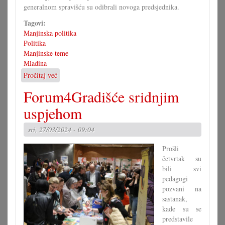
generalnom spravišću su odibrali novoga predsjednika.
Tagovi:
Manjinska politika
Politika
Manjinske teme
Mladina
Pročitaj već
o
MEN
Forum4Gradišće sridnjim
na
vazmenom
uspjehom
seminaru
o
sri, 27/03/2024 - 09:04
manjinski
pravi
Prošli
četvrtak su
bili svi
pedagogi
pozvani na
sastanak,
kade su se
predstavile