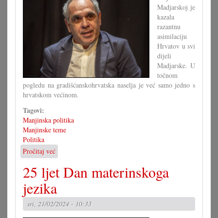
Madjarskoj je
kazala
razantnu
asimilaciju
Hrvatov u svi
dijeli
Madjarske. U
točnom
pogledu na gradišćanskohrvatska naselja je već samo jedno s
hrvatskom većinom.
Tagovi:
Manjinska politika
Manjinske teme
Politika
Pročitaj već
o
Analiza
25 ljet Dan materinskoga
pada
hrvatske
jezika
narodne
grupe
sri, 21/02/2024 - 10:33