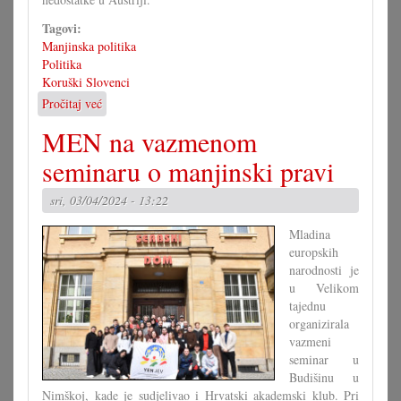
Tagovi:
Manjinska politika
Politika
Koruški Slovenci
Pročitaj već
o
Poslaniki
MEN na vazmenom
EU-
a
seminaru o manjinski pravi
podupiraju
koruške
sri, 03/04/2024 - 13:22
Slovence
Mladina
europskih
narodnosti je
u Velikom
tajednu
organizirala
vazmeni
seminar u
Budišinu u
Nimškoj, kade je sudjelivao i Hrvatski akademski klub. Pri