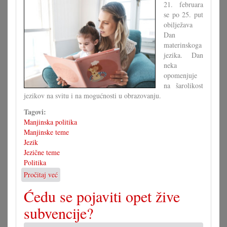
21. februara
se po 25. put
obilježava
Dan
materinskoga
jezika. Dan
neka
opomenjuje
na šarolikost
jezikov na svitu i na mogućnosti u obrazovanju.
Tagovi:
Manjinska politika
Manjinske teme
Jezik
Jezične teme
Politika
Pročitaj već
o
25
Ćedu se pojaviti opet žive
ljet
Dan
subvencije?
materinskoga
jezika