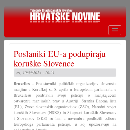
Skoči
na
glavni
sadržaj
Toggle
navigati
Poslaniki EU-a podupiraju
koruške Slovence
sri, 10/04/2024 - 10:51
Bruxelles –
Predstavniki političkih organizacijov slovenske
manjine u Koruškoj su 8. aprila u Europskom parlamentu u
Bruxellesu predstavili svoju peticiju o manjkajućem
ostvarenju manjinskih prav u Austriji. Stranka Enotna lista
(EL), Zveza slovenskih organizacijov (ZSO), Narodni savjet
koruških Slovencev (NSKS) in Skupnost koruških Slovencev
i Slovenkov (SKS) su lani u novembru predložili odboru
Europskoga parlamenta peticiju, u koj upozoravaju na
nedostatke u Austriji.