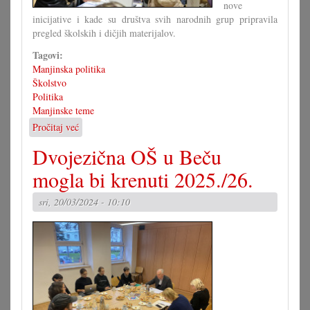
nove
inicijative i kade su društva svih narodnih grup pripravila
pregled školskih i dičjih materijalov.
Tagovi:
Manjinska politika
Školstvo
Politika
Manjinske teme
Pročitaj već
o
Forum4Gradišće
Dvojezična OŠ u Beču
sridnjim
uspjehom
mogla bi krenuti 2025./26.
sri, 20/03/2024 - 10:10