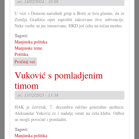
sri, 14/02/2024 - 10:08
U vezi s Domom narodnih grup u Borti se širu glasine, da će
Zemlja Gradišće opet zaposliti takozvane žive subvencije.
Neke osobe su jur imenovane, HKD još čeka na točan modus.
Tagovi:
Manjinska politika
Manjinske teme
Politika
Pročitaj već
o
Ćedu
Vuković s pomladjenim
se
pojaviti
timom
opet
žive
sri, 13/12/2023 - 13:38
subvencije?
HAK je četvrtak, 7. decembra održao generalnu sjednicu.
Aleksandar Vuković će i nadalje ostati na čelu kluba. Odbor
su mogli povećati i pomladiti.
Tagovi:
Manjinska politika