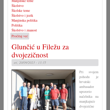
Manjinske teme
Školstvo
Školske teme
Školstvo i jezik
Manjinska politika
Politika
Školstvo i znanost
Pročitaj već
o
Premalo
Glunčić u Filežu za
dvojezičnih
pedagogov
dvojezičnost
sri, 20/09/2023 - 13:35
Pri svojem
pohodu je
hrvatski
ambasador
upozorio
načelnika na
manjkajuće
dvojezične