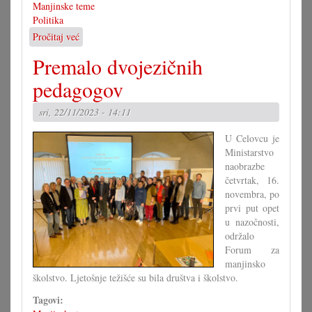
Manjinske teme
Politika
Pročitaj već
o
Vuković
Premalo dvojezičnih
s
pomladjenim
pedagogov
timom
sri, 22/11/2023 - 14:11
U Celovcu je
Ministarstvo
naobrazbe
četvrtak, 16.
novembra, po
prvi put opet
u nazočnosti,
održalo
Forum za
manjinsko
školstvo. Ljetošnje težišće su bila društva i školstvo.
Tagovi: