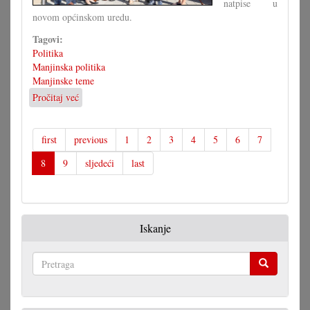
natpise u
novom općinskom uredu.
Tagovi:
Politika
Manjinska politika
Manjinske teme
Pročitaj već
o
Glunčić
u
Filežu
first
previous
1
2
3
4
5
6
7
za
8
9
sljedeći
last
dvojezičnost
Iskanje
Pretraga