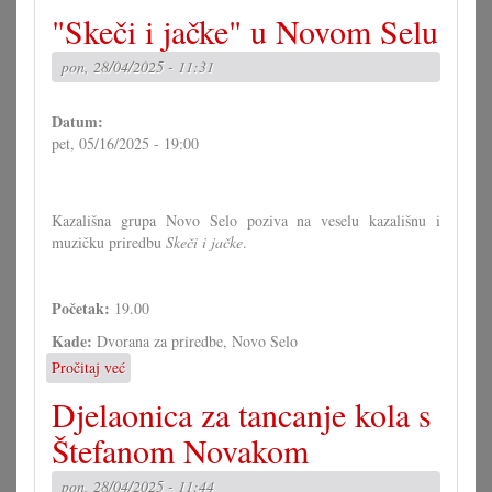
Mjenovski
"Skeči i jačke" u Novom Selu
kiritof
pon, 28/04/2025 - 11:31
Datum:
pet, 05/16/2025 - 19:00
Kazališna grupa Novo Selo poziva na veselu kazališnu i
muzičku priredbu
Skeči i jačke
.
Početak:
19.00
Kade:
Dvorana za priredbe, Novo Selo
Pročitaj već
o
"Skeči
Djelaonica za tancanje kola s
i
jačke"
Štefanom Novakom
u
Novom
pon, 28/04/2025 - 11:44