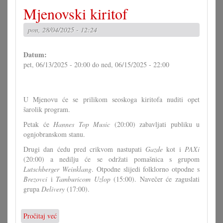
Zvijezde
Mjenovski kiritof
za
misec
pon, 28/04/2025 - 12:24
maj
Datum:
pet, 06/13/2025 - 20:00
do
ned, 06/15/2025 - 22:00
U Mjenovu će se prilikom seoskoga kiritofa nuditi opet
šarolik program.
Petak će
Hannes Top Music
(20:00) zabavljati publiku u
ognjobranskom stanu.
Drugi dan ćedu pred crikvom nastupati
Gazde
kot i
PAXi
(20:00) a nedilju će se održati pomašnica s grupom
Lutschberger Weinklang
. Otpodne slijedi folklorno otpodne s
Brezovci
i
Tamburicom Uzlop
(15:00). Navečer će zaguslati
grupa
Delivery
(17:00).
Pročitaj već
o