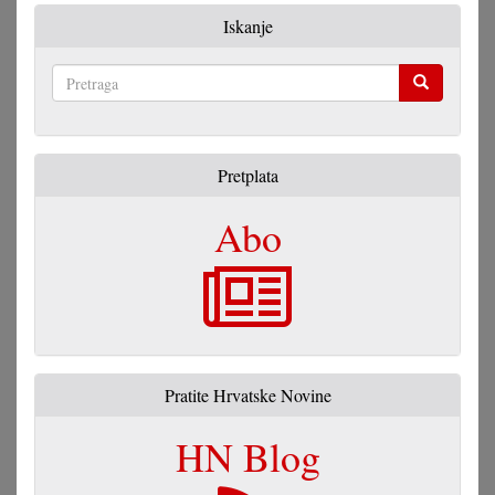
jezik
Iskanje
suvrimene
književnosti"
Pretraga
Pretplata
Abo
Pratite Hrvatske Novine
HN Blog