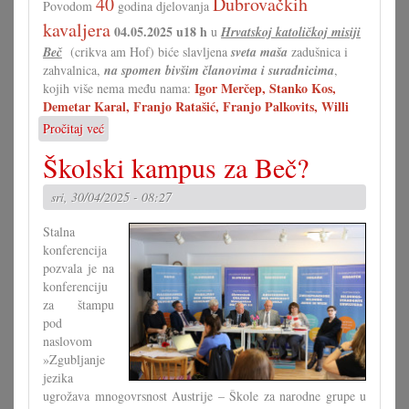
40
Dubrovačkih
Povodom
godina djelovanja
kavaljera
04.05.2025 u18 h
u
Hrvatskoj katoličkoj misiji
Beč
(crikva am Hof) biće slavljena
sveta maša
zadušnica i
zahvalnica,
na spomen bivšim članovima i suradnicima
,
Igor Merčep, Stanko Kos,
kojih više nema među nama:
Demetar Karal, Franjo Ratašić, Franjo Palkovits, Willi
Pročitaj već
o
Sv.
Školski kampus za Beč?
maša
Povodom
sri, 30/04/2025 - 08:27
40
godina
Stalna
djelovanja
konferencija
Dubrovačkih
pozvala je na
kavaljera
konferenciju
za štampu
pod
naslovom
»Zgubljanje
jezika
ugrožava mnogovrsnost Austrije – Škole za narodne grupe u