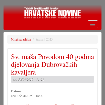
Skoči
na
glavni
sadržaj
Toggle
navigati
Misečna arhiva
travanj 2025
Sv. maša Povodom 40 godina
djelovanja Dubrovačkih
kavaljera
sri, 30/04/2025 - 11:29
Datum:
ned, 05/04/2025 - 18:00