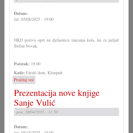
Selu
Datum:
čet, 05/08/2025 - 19:00
HKD poziva opet na djelaonicu tancanja kola, ku će peljati
Štefan Novak.
Početak:
19.00
Kade:
Farski dom, Klimpuh
Pročitaj već
o
Djelaonica
Prezentacija nove knjige
za
tancanje
Sanje Vulić
kola
s
pon, 28/04/2025 - 11:50
Štefanom
Novakom
Datum:
čet, 05/15/2025 - 18:00