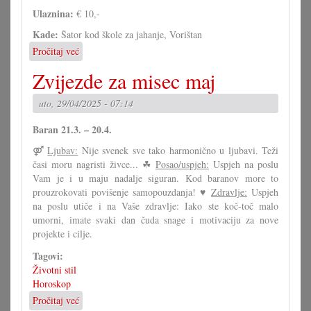
Ulaznina:
€ 10,-
Kade:
Šator kod škole za jahanje, Vorištan
Pročitaj već
o
Hrvatski
Zvijezde za misec maj
večer
u
uto, 29/04/2025 - 07:14
Vorištanu
Baran 21.3. – 20.4.
⚤
Ljubav:
Nije svenek sve tako harmonično u ljubavi. Teži
časi moru nagristi živce... ☘
Posao/uspjeh:
Uspjeh na poslu
Vam je i u maju nadalje siguran. Kod baranov more to
prouzrokovati povišenje samopouzdanja! ♥
Zdravlje:
Uspjeh
na poslu utiče i na Vaše zdravlje: Iako ste koč-toč malo
umorni, imate svaki dan čuda snage i motivaciju za nove
projekte i cilje.
Tagovi:
Životni stil
Horoskop
Pročitaj već
o