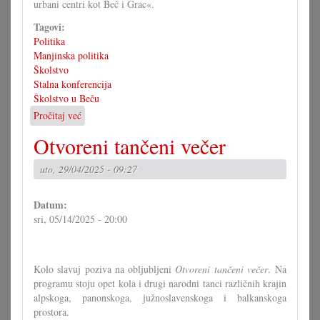
urbani centri kot Beč i Grac«.
Tagovi:
Politika
Manjinska politika
Školstvo
Stalna konferencija
Školstvo u Beču
Pročitaj već
o
Školski
Otvoreni tančeni večer
kampus
za
uto, 29/04/2025 - 09:27
Beč?
Datum:
sri, 05/14/2025 - 20:00
Kolo slavuj poziva na obljubljeni
Otvoreni tančeni večer
. Na
programu stoju opet kola i drugi narodni tanci različnih krajin
alpskoga, panonskoga, južnoslavenskoga i balkanskoga
prostora.