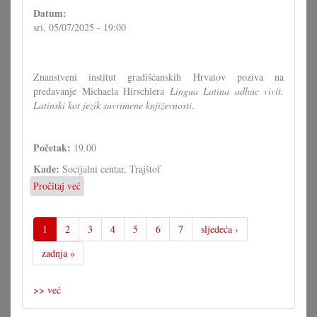
Datum:
sri, 05/07/2025 - 19:00
Znanstveni institut gradišćanskih Hrvatov poziva na
predavanje Michaela Hirschlera
Lingua Latina adhuc vivit.
Latinski kot jezik suvrimene književnosti
.
Početak:
19.00
Kade:
Socijalni centar, Trajštof
Pročitaj već
o
Predavanje
Michaela
Hirschlera
1
2
3
4
5
6
7
sljedeća ›
"Lingua
zadnja »
Latina
adhuc
vivit.
>> već
Latinski
kot