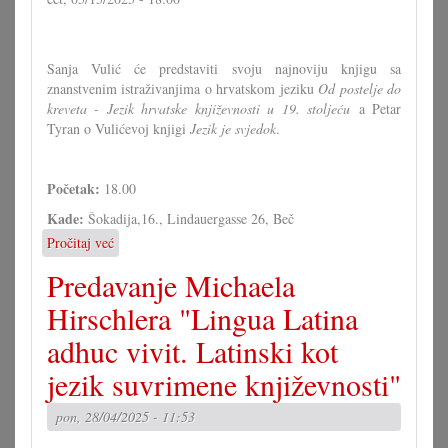
Sanja Vulić će predstaviti svoju najnoviju knjigu sa
znanstvenim istraživanjima o hrvatskom jeziku
Od postelje do
kreveta - Jezik hrvatske književnosti u 19. stoljeću
a Petar
Tyran o Vulićevoj knjigi
Jezik je svjedok
.
Početak:
18.00
Kade:
Šokadija,16., Lindauergasse 26, Beč
Pročitaj već
o
Prezentacija
Predavanje Michaela
nove
knjige
Hirschlera "Lingua Latina
Sanje
adhuc vivit. Latinski kot
Vulić
jezik suvrimene književnosti"
pon, 28/04/2025 - 11:53