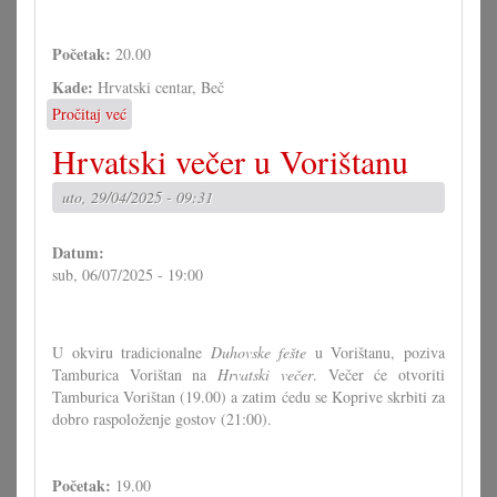
Početak:
20.00
Kade:
Hrvatski centar, Beč
Pročitaj već
o
Otvoreni
Hrvatski večer u Vorištanu
tančeni
večer
uto, 29/04/2025 - 09:31
Datum:
sub, 06/07/2025 - 19:00
U okviru tradicionalne
Duhovske fešte
u Vorištanu, poziva
Tamburica Vorištan na
Hrvatski večer
. Večer će otvoriti
Tamburica Vorištan (19.00) a zatim ćedu se Koprive skrbiti za
dobro raspoloženje gostov (21:00).
Početak:
19.00