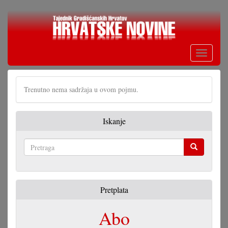
Skoči
na
glavni
sadržaj
Toggle
navigati
Trenutno nema sadržaja u ovom pojmu.
Iskanje
Pretraga
Pretplata
Abo