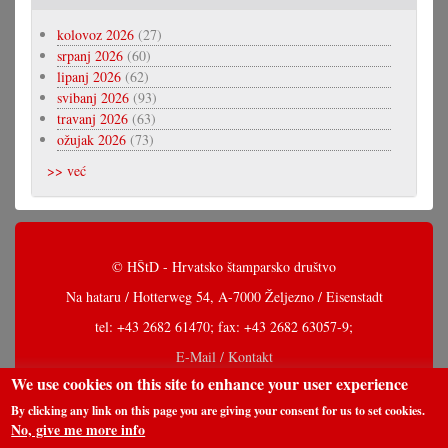
kolovoz 2026
(27)
srpanj 2026
(60)
lipanj 2026
(62)
svibanj 2026
(93)
travanj 2026
(63)
ožujak 2026
(73)
>> već
© HŠtD - Hrvatsko štamparsko društvo
Na hataru / Hotterweg 54, A-7000 Željezno / Eisenstadt
tel: +43 2682 61470; fax: +43 2682 63057-9;
E-Mail / Kontakt
We use cookies on this site to enhance your user experience
By clicking any link on this page you are giving your consent for us to set cookies.
No, give me more info