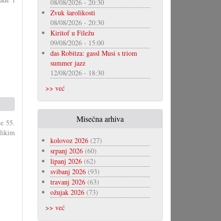
08/08/2026 - 20:30
Zvuk šarolikosti
08/08/2026 - 20:30
Kiritof u Filežu
09/08/2026 - 15:00
das Robitza: gassl Musi s triom
summer jazz
12/08/2026 - 18:30
>> već
Misečna arhiva
je 55.
olikim
kolovoz 2026
(27)
srpanj 2026
(60)
lipanj 2026
(62)
svibanj 2026
(93)
travanj 2026
(63)
ožujak 2026
(73)
>> već