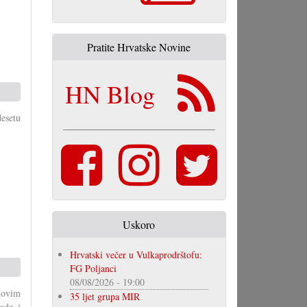
Pratite Hrvatske Novine
HN Blog
esetu
Uskoro
Hrvatski večer u Vulkaprodrštofu:
FG Poljanci
08/08/2026 - 19:00
novim
35 ljet grupa MIR
ade i