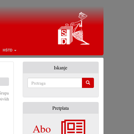
HŠTD
Iskanje
Pretraga
 Grupa
bivših
Pretplata
Abo