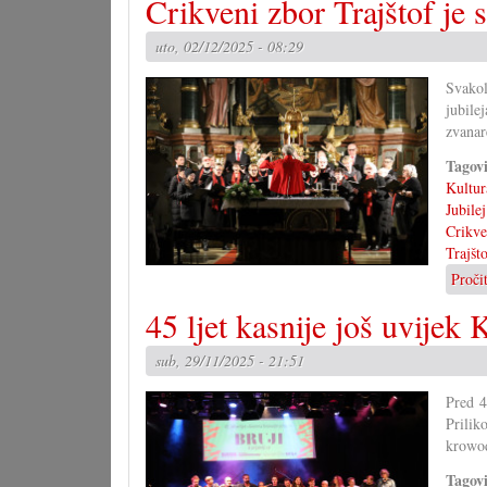
Crikveni zbor Trajštof je 
uto, 02/12/2025 - 08:29
Svakol
jubile
zvanar
Tagov
Kultur
Jubilej
Crikve
Trajšt
Proči
45 ljet kasnije još uvijek
sub, 29/11/2025 - 21:51
Pred 4
Prilik
krowo
Tagov