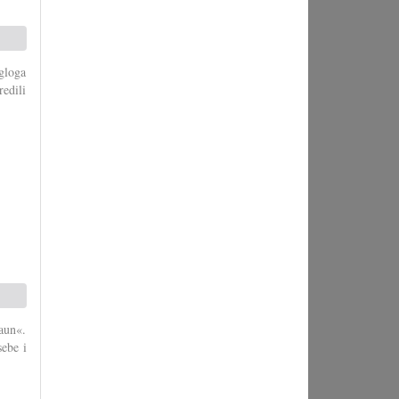
gloga
redili
aun«.
ebe i