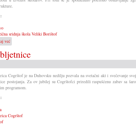
rukture.
i:
vo
ična sridnja škola Veliki Borištof
taj već
o
60
bljetnice
ljet
dvojezična
sridnja/glavna
škola
ica Cogrštof je na Duhovsku nedilju pozvala na svetačni akt i svečevanje svo
VB
nice postojanja. Za ov jubilej su Cogrštofci priredili raspušćenu zabav sa šar
nim programom.
i:
a
ica Cogrštof
of