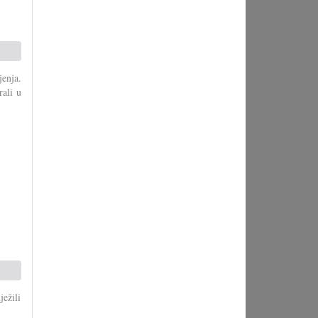
enja.
rali u
ežili