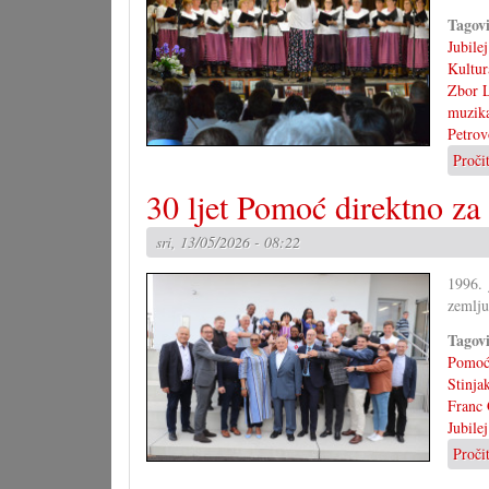
Tagov
Jubilej
Kultur
Zbor L
muzik
Petrov
Proči
30 ljet Pomoć direktno za
sri, 13/05/2026 - 08:22
1996. 
zemlju
Tagov
Pomoć
Stinja
Franc 
Jubilej
Proči