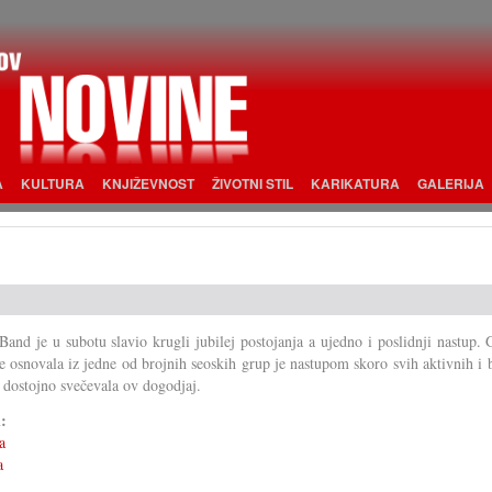
A
KULTURA
KNJIŽEVNOST
ŽIVOTNI STIL
KARIKATURA
GALERIJA
Band je u subotu slavio krugli jubilej postojanja a ujedno i poslidnji nastup.
je osnovala iz jedne od brojnih seoskih grup je nastupom skoro svih aktivnih i 
 dostojno svečevala ov dogodjaj.
i:
a
a