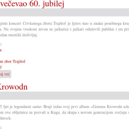
svečevao 60. jubilej
ljet
Pomoć
direktno
za
jetni koncert Crivkenoga zbora Trajštof je ljetos stao u znaku posebnoga kru
Burkina
ja. Na svojem visokom nivou su jačkarice i jačkari oduševili publiku i im pri
Faso
edan muzički doživljaj.
i:
a
ni zbor Trajštof
of
taj već
o
Crikveni
 Krowodn
zbor
Trajštof
je
svečevao
5 ljet je legendarni sastav Bruji izdao svoj prvi album »Gemma Krowodn sch
60.
om ove obljetnice su pozvali u Kugu, da skupa s novom generacijom svečuju s
jubilej
dnrock.
i: