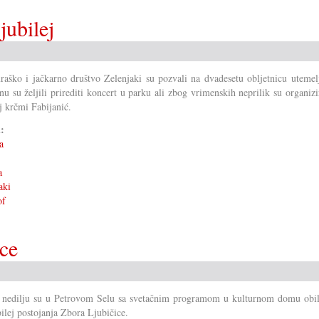
jubilej
aško i jačkarno društvo Zelenjaki su pozvali na dvadesetu obljetnicu utemelj
nu su željili prirediti koncert u parku ali zbog vrimenskih neprilik su organizi
j krčmi Fabijanić.
i:
a
a
aki
of
ice
 nedilju su u Petrovom Selu sa svetačnim programom u kulturnom domu obilj
bilej postojanja Zbora Ljubičice.