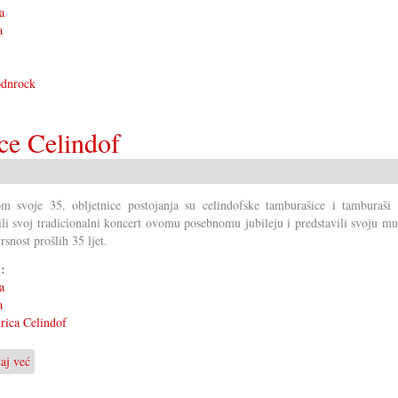
a
a
dnrock
ce Celindof
om svoje 35. obljetnice postojanja su celindofske tamburašice i tamburaši l
ili svoj tradicionalni koncert ovomu posebnomu jubileju i predstavili svoju m
snost prošlih 35 ljet.
i:
a
a
ica Celindof
taj već
o
Jubilarni
koncert