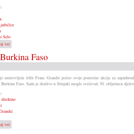
i:
a
jubičice
a
o Selo
taj već
o
Velik
 Burkina Faso
jubilej
zbora
Ljubičice
je umirovljeni tišlir Franc Grandić počeo svoje pomoćne akcije za zapadnoaf
 Burkinu Faso. Sada je društvo u Stinjaki moglo svečevati 30. obljetnicu djelo
i:
 direktno
ki
Grandić
taj već
o
30