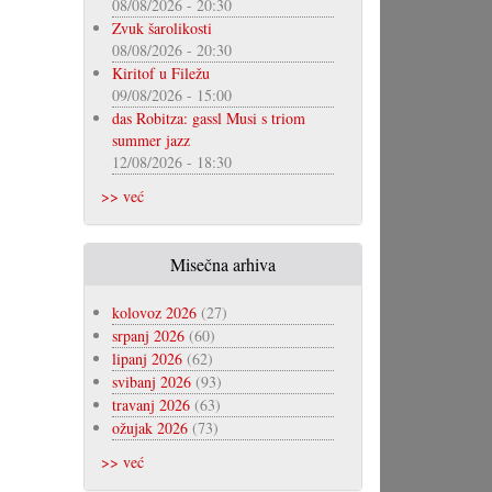
08/08/2026 - 20:30
Zvuk šarolikosti
08/08/2026 - 20:30
Kiritof u Filežu
09/08/2026 - 15:00
das Robitza: gassl Musi s triom
summer jazz
12/08/2026 - 18:30
>> već
Misečna arhiva
kolovoz 2026
(27)
srpanj 2026
(60)
lipanj 2026
(62)
svibanj 2026
(93)
travanj 2026
(63)
ožujak 2026
(73)
>> već