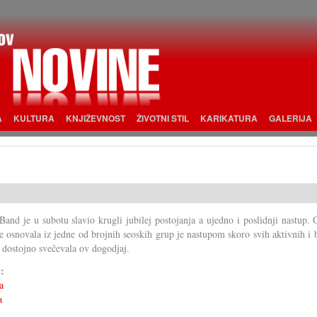
A
KULTURA
KNJIŽEVNOST
ŽIVOTNI STIL
KARIKATURA
GALERIJA
Band je u subotu slavio krugli jubilej postojanja a ujedno i poslidnji nastup.
je osnovala iz jedne od brojnih seoskih grup je nastupom skoro svih aktivnih i 
 dostojno svečevala ov dogodjaj.
i:
a
a