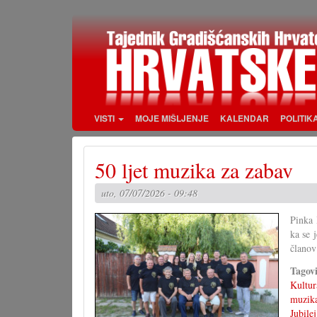
Skoči
na
glavni
sadržaj
VISTI
MOJE MIŠLJENJE
KALENDAR
POLITIK
50 ljet muzika za zabav
uto, 07/07/2026 - 09:48
Pinka 
ka se 
članov
Tagov
Kultur
muzik
Jubilej