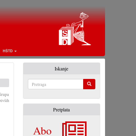
HŠTD
Iskanje
Pretraga
 Grupa
bivših
Pretplata
Abo