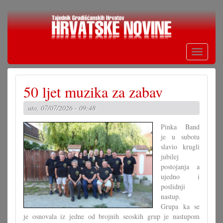
Skoči
na
glavni
sadržaj
Toggle
navigati
50 ljet muzika za zabav
uto, 07/07/2026 - 09:48
Pinka Band
je u subotu
slavio krugli
jubilej
postojanja a
ujedno i
poslidnji
nastup.
Grupa ka se
je osnovala iz jedne od brojnih seoskih grup je nastupom