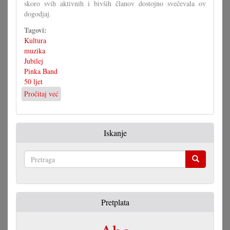
skoro svih aktivnih i bivših članov dostojno svečevala ov
dogodjaj.
Tagovi:
Kultura
muzika
Jubilej
Pinka Band
50 ljet
Pročitaj već
o
50
ljet
muzika
Iskanje
za
zabav
Pretraga
Pretplata