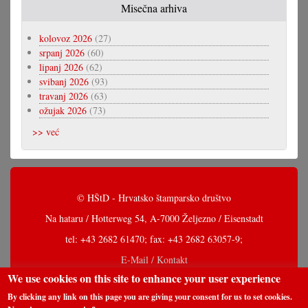
Misečna arhiva
kolovoz 2026
(27)
srpanj 2026
(60)
lipanj 2026
(62)
svibanj 2026
(93)
travanj 2026
(63)
ožujak 2026
(73)
>> već
© HŠtD - Hrvatsko štamparsko društvo
Na hataru / Hotterweg 54, A-7000 Željezno / Eisenstadt
tel: +43 2682 61470; fax: +43 2682 63057-9;
E-Mail / Kontakt
We use cookies on this site to enhance your user experience
By clicking any link on this page you are giving your consent for us to set cookies.