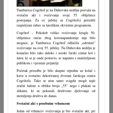
Tamburica Cogrštof je na Duhovsku nedilju pozvala na
svetačni akt i svečevanje svoje 55. obljetnice
postojanja. Za ov jubilej su Cogrštofci priredili
raspušćenu zabav sa šarolikim okvirnim programom.
Cogrštof – Pokidob veliko svečevanje krugle 50.
obljetnice ončas zbog koronapandemije nije bilo
moguće, je Tamburica Cogrštof odlučila „odrinuti”
svečevanje na svoj 55. jubilej. Na Duhovsku nedilju je
konačno bilo tako daleko i seoski farski centar kot i
šator, ki se je onde postavio, se napunio s znatiželjnom
publikom i vjernimi prijatelji.
Početak priredbe je bilo skupno otpodne uz kolač i
kavu u svetačno dekoriranoj dvorani farskoga centra
Cogrštofa. Tako se nisu samo svagdir mogli najti
zračni baloni u obliku broja „55” nego i plakati sa
slikami, ki su pokazali društveno djelovanje od
utemljenja društva do danas.
Svetačni akt s posebnim vrhuncem
Jedan od vrhuncev svečevanja je bio svetačni akt, pri