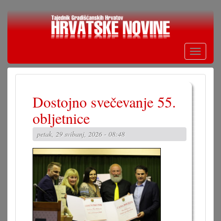
Skoči
na
glavni
sadržaj
Toggle
navigati
Dostojno svečevanje 55.
obljetnice
petak, 29 svibanj, 2026 - 08:48