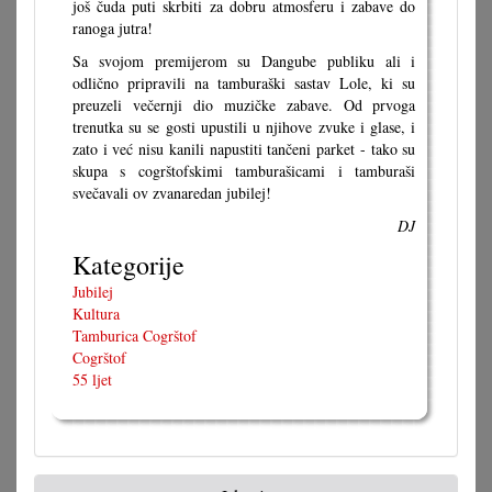
još čuda puti skrbiti za dobru atmosferu i zabave do
ranoga jutra!
Sa svojom premijerom su Dangube publiku ali i
odlično pripravili na tamburaški sastav Lole, ki su
preuzeli večernji dio muzičke zabave. Od prvoga
trenutka su se gosti upustili u njihove zvuke i glase, i
zato i već nisu kanili napustiti tančeni parket - tako su
skupa s cogrštofskimi tamburašicami i tamburaši
svečavali ov zvanaredan jubilej!
DJ
Kategorije
Jubilej
Kultura
Tamburica Cogrštof
Cogrštof
55 ljet