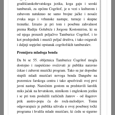
gradišćanskohrvatskoga jezika, koga gaju i seoski
tamburaši, za općinu Cogrštof, je u vezi s kulturom i
zabavom natuknuo ne samo brojne jačke i nosače
zvuka nego i vrhunske nastupe, turneje i skupne
trenutke. Izrazio je pri tom i posebnu zahvalnost
prema Rudiju Golubiću i Jorgosu Kostomirisu, ki su
od njega preuzeli peljačtvo Tamburice Cogrštof, i to
kot predsjednik i muziči peljač društva, i tako osigurali
i daljnji uspješni opstanak cogrštofskih tamburašev.
Premijera mladoga benda
Da bi se 55. obljetnica Tamburice Cogrštof mogla
dostojno i raspušćeno svečevati je publiku naravno
čekao i zabavni muzički program. Tako su jur dopodne
stupili mladi muzičari novoga benda Dangube na
pozornicu farskoga centra i tako apsolvirali svoj prvi
javni nastup. Nazočnim gostom su predstavili šarolik
miks jačak na hrvatskom, nimškom i engleskom jeziku
i se pri tom poslužili različnih žanrov - od šlagerov
prik austro-popa ča do rock-melodijov. Tomu
odgovarajuće je publika uživala u ovoj posebnoj točki
programa i hvalila mlade muzičare, ki ćedu se sigurno