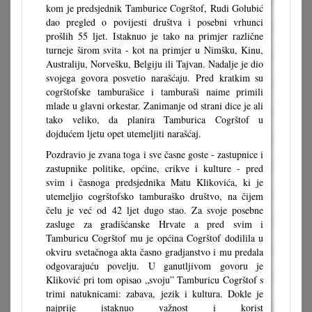
kom je predsjednik Tamburice Cogrštof, Rudi Golubić
dao pregled o povijesti društva i posebni vrhunci
prošlih 55 ljet. Istaknuo je tako na primjer različne
turneje širom svita - kot na primjer u Nimšku, Kinu,
Australiju, Norvešku, Belgiju ili Tajvan. Nadalje je dio
svojega govora posvetio narašćaju. Pred kratkim su
cogrštofske tamburašice i tamburaši naime primili
mlade u glavni orkestar. Zanimanje od strani dice je ali
tako veliko, da planira Tamburica Cogrštof u
dojdućem ljetu opet utemeljiti narašćaj.
Pozdravio je zvana toga i sve časne goste - zastupnice i
zastupnike politike, općine, crikve i kulture - pred
svim i časnoga predsjednika Matu Klikovića, ki je
utemeljio cogrštofsko tamburaško društvo, na čijem
čelu je već od 42 ljet dugo stao. Za svoje posebne
zasluge za gradišćanske Hrvate a pred svim i
Tamburicu Cogrštof mu je općina Cogrštof dodilila u
okviru svetačnoga akta časno gradjanstvo i mu predala
odgovarajuću povelju. U ganutljivom govoru je
Kliković pri tom opisao „svoju” Tamburicu Cogrštof s
trimi natuknicami: zabava, jezik i kultura. Dokle je
najprije istaknuo važnost i korist