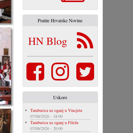
Pratite Hrvatske Novine
HN Blog
Uskoro
Tamburica uz oganj u Vincjetu
07/08/2026 - 18:00
Tamburica uz oganj u Filežu
07/08/2026 - 20:00