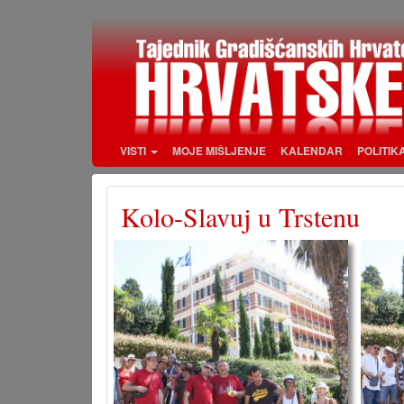
Skoči
na
glavni
sadržaj
VISTI
MOJE MIŠLJENJE
KALENDAR
POLITIK
Kolo-Slavuj u Trstenu