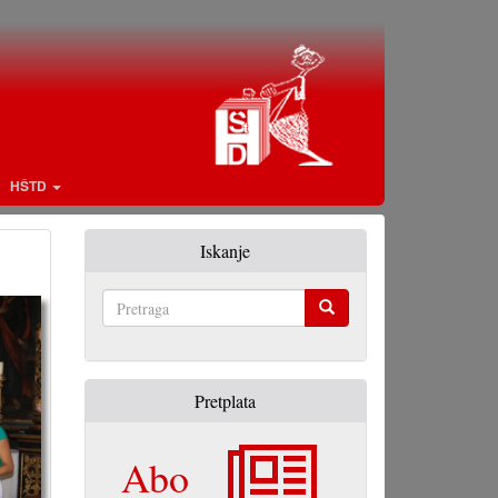
HŠTD
Iskanje
Pretraga
Pretplata
Abo