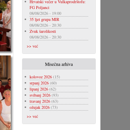
Hrvatski večer u Vulkaprodrštofu:
FG Poljanci
08/08/2026 - 19:00
35 ljet grupa MIR
08/08/2026 - 20:30
Zvuk šarolikosti
08/08/2026 - 20:30
>> već
Misečna arhiva
kolovoz 2026
(15)
srpanj 2026
(60)
lipanj 2026
(62)
svibanj 2026
(93)
travanj 2026
(63)
ožujak 2026
(73)
>> već