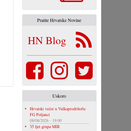
Pratite Hrvatske Novine
HN Blog
Uskoro
Hrvatski večer u Vulkaprodrštofu:
FG Poljanci
08/08/2026 - 19:00
35 ljet grupa MIR