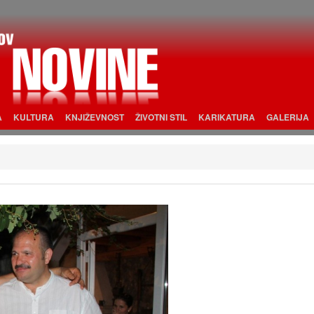
A
KULTURA
KNJIŽEVNOST
ŽIVOTNI STIL
KARIKATURA
GALERIJA