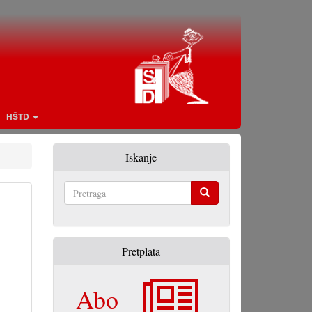
HŠTD
Iskanje
Pretraga
Pretplata
Abo