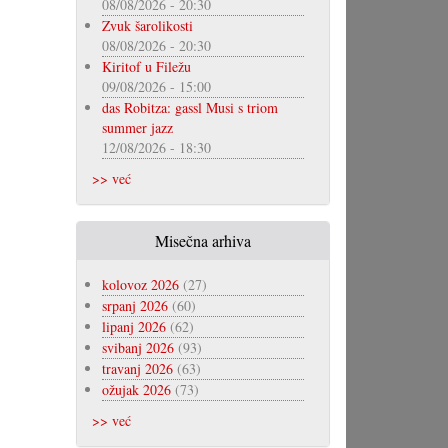
08/08/2026 - 20:30
Zvuk šarolikosti
08/08/2026 - 20:30
Kiritof u Filežu
09/08/2026 - 15:00
das Robitza: gassl Musi s triom
summer jazz
12/08/2026 - 18:30
>> već
Misečna arhiva
kolovoz 2026
(27)
srpanj 2026
(60)
lipanj 2026
(62)
svibanj 2026
(93)
travanj 2026
(63)
ožujak 2026
(73)
>> već