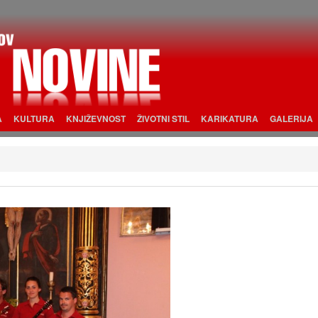
A
KULTURA
KNJIŽEVNOST
ŽIVOTNI STIL
KARIKATURA
GALERIJA