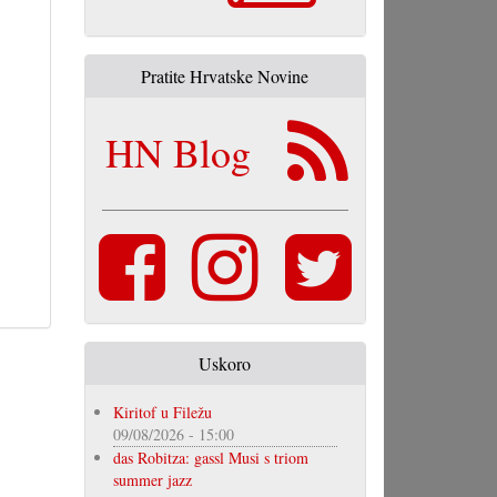
Pratite Hrvatske Novine
HN Blog
Uskoro
Kiritof u Filežu
09/08/2026 - 15:00
das Robitza: gassl Musi s triom
summer jazz