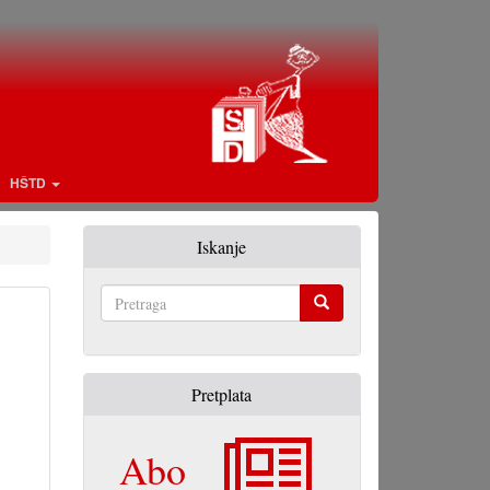
HŠTD
Iskanje
Pretraga
Pretplata
Abo