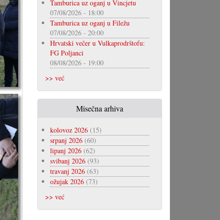
Tamburica uz oganj u Vincjetu
07/08/2026 - 18:00
Tamburica uz oganj u Filežu
07/08/2026 - 20:00
Hrvatski večer u Vulkaprodrštofu:
FG Poljanci
08/08/2026 - 19:00
>> već
Misečna arhiva
kolovoz 2026
(15)
srpanj 2026
(60)
lipanj 2026
(62)
svibanj 2026
(93)
travanj 2026
(63)
ožujak 2026
(73)
>> već