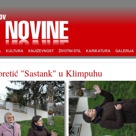
A
KULTURA
KNJIŽEVNOST
ŽIVOTNI STIL
KARIKATURA
GALERIJA
oretić "Sastank" u Klimpuhu