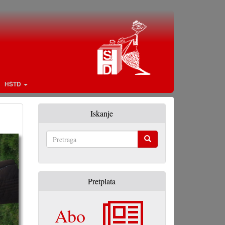
HŠTD
Iskanje
Pretraga
Pretplata
Abo