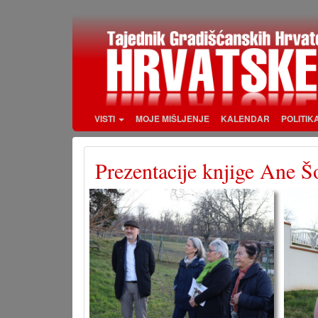
Skoči
na
glavni
sadržaj
VISTI
MOJE MIŠLJENJE
KALENDAR
POLITIK
Prezentacije knjige Ane Š