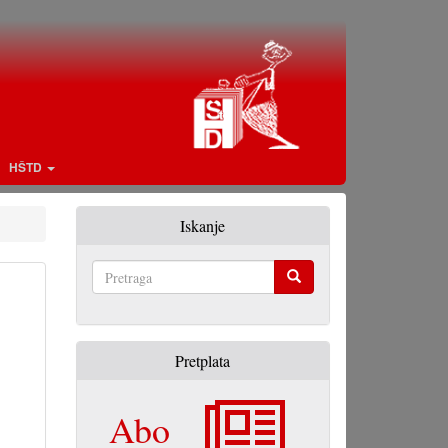
HŠTD
Iskanje
Pretraga
Pretplata
Abo