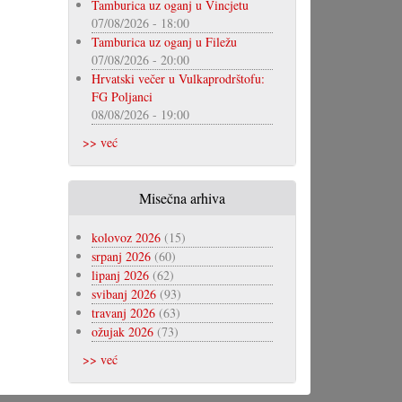
Tamburica uz oganj u Vincjetu
07/08/2026 - 18:00
Tamburica uz oganj u Filežu
07/08/2026 - 20:00
Hrvatski večer u Vulkaprodrštofu:
FG Poljanci
08/08/2026 - 19:00
>> već
Misečna arhiva
kolovoz 2026
(15)
srpanj 2026
(60)
lipanj 2026
(62)
svibanj 2026
(93)
travanj 2026
(63)
ožujak 2026
(73)
>> već