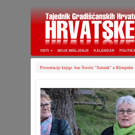
Skoči
na
glavni
sadržaj
VISTI
MOJE MIŠLJENJE
KALENDAR
POLITIK
Prezentacije knjige Ane Šoretić "Sastank" u Klimpuhu