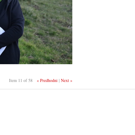
Item 11 of 58
« Predhodni
|
Next »