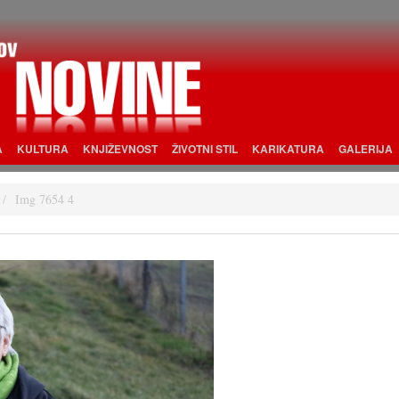
A
KULTURA
KNJIŽEVNOST
ŽIVOTNI STIL
KARIKATURA
GALERIJA
Img 7654 4