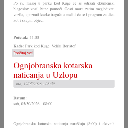
Po sv. mašoj u parku kod Kuge će se održati ekumenski
blagoslov vozil hitne pomoći. Gosti moru zatim razgledivati
vozila, upoznati kucke tragače a nuditi će se i program za dicu
kot i skupni objed.
Početak:
11.00
Kade:
Park kod Kuge, Veliki Borištof
Pročitaj već
o
Blagoslov
Ognjobranska kotarska
vozil
hitne
naticanja u Uzlopu
pomoći
u
uto, 19/05/2026 - 08:59
Velikom
Borištofu
Datum:
sub, 05/30/2026 - 08:00
Ognjobranska kotarska naticanja narašćaja (8:00) i aktvnih