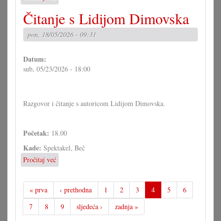
Športska
Čitanje s Lidijom Dimovska
fešta
u
pon, 18/05/2026 - 09:31
Gerištofu
Datum:
sub, 05/23/2026 - 18:00
Razgovor i čitanje s autoricom Lidijom Dimovska.
Početak:
18.00
Kade:
Spektakel, Beč
Pročitaj već
o
Čitanje
s
Lidijom
« prva
‹ prethodna
1
2
3
4
5
6
Dimovska
7
8
9
sljedeća ›
zadnja »