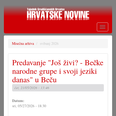
Skoči
na
glavni
sadržaj
Toggle
navigati
Misečna arhiva
svibanj 2026
Predavanje "Još živi? - Bečke
narodne grupe i svoji jeziki
danas" u Beču
čet, 21/05/2026 - 13:46
Datum:
sri, 05/27/2026 - 18:30