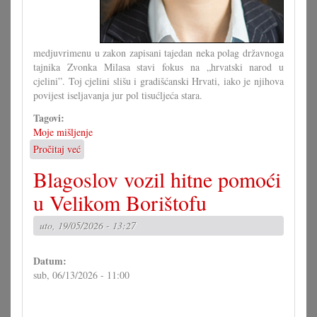
medjuvrimenu u zakon zapisani tajedan neka polag državnoga
tajnika Zvonka Milasa stavi fokus na „hrvatski narod u
cjelini”. Toj cjelini slišu i gradišćanski Hrvati, iako je njihova
povijest iseljavanja jur pol tisućljeća stara.
Tagovi:
Moje mišljenje
Pročitaj već
o
Črpiti
Blagoslov vozil hitne pomoći
znanje
iz
u Velikom Borištofu
i
o
uto, 19/05/2026 - 13:27
Hrvatskoj
Datum:
sub, 06/13/2026 - 11:00