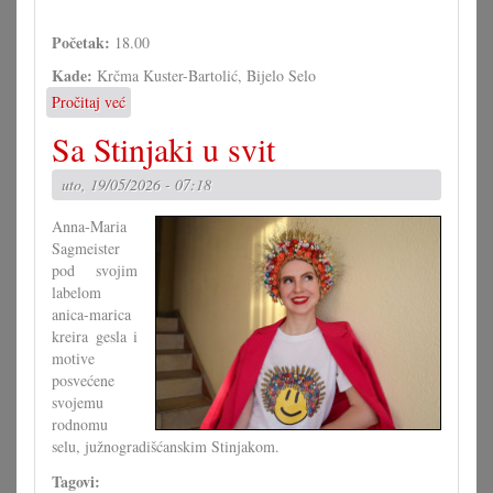
Početak:
18.00
Kade:
Krčma Kuster-Bartolić, Bijelo Selo
Pročitaj već
o
Hrvtaska
Sa Stinjaki u svit
noć
u
uto, 19/05/2026 - 07:18
Bijelom
Selu
Anna-Maria
-
Sagmeister
VOL
pod svojim
IV.
labelom
anica-marica
kreira gesla i
motive
posvećene
svojemu
rodnomu
selu, južnogradišćanskim Stinjakom.
Tagovi: