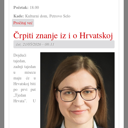
Početak:
18.00
Kade:
Kulturni dom, Petrovo Selo
Pročitaj već
o
50
Črpiti znanje iz i o Hrvatskoj
ljet
Pinka
čet, 21/05/2026 - 08:11
Band
Dojdući
tajedan,
zadnji tajedan
u misecu
maju će u
Hrvatskoj biti
po prvi put
„Tjedan
Hrvata”. U