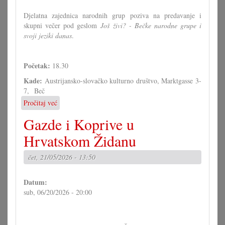
Djelatna zajednica narodnih grup poziva na predavanje i
skupni večer pod geslom
Još živi? - Bečke narodne grupe i
svoji jeziki danas
.
Početak:
18.30
Kade:
Austrijansko-slovačko kulturno društvo, Marktgasse 3-
7, Beč
Pročitaj već
o
Predavanje
Gazde i Koprive u
"Još
živi?
Hrvatskom Židanu
-
Bečke
čet, 21/05/2026 - 13:50
narodne
grupe
Datum:
i
sub, 06/20/2026 - 20:00
svoji
jeziki
danas"
u