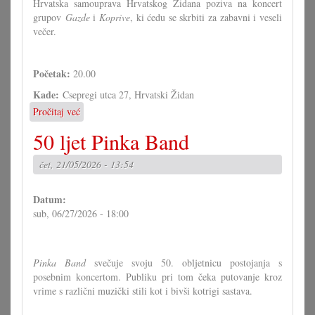
Hrvatska samouprava Hrvatskog Židana poziva na koncert
Beču
grupov
Gazde
i
Koprive
, ki ćedu se skrbiti za zabavni i veseli
večer.
Početak:
20.00
Kade:
Csepregi utca 27, Hrvatski Židan
Pročitaj već
o
Gazde
50 ljet Pinka Band
i
Koprive
čet, 21/05/2026 - 13:54
u
Hrvatskom
Židanu
Datum:
sub, 06/27/2026 - 18:00
Pinka Band
svečuje svoju 50. obljetnicu postojanja s
posebnim koncertom. Publiku pri tom čeka putovanje kroz
vrime s različni muzički stili kot i bivši kotrigi sastava.