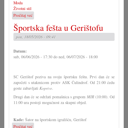
Moda
Životni stil
Pročitaj već
o
Sa
Športska fešta u Gerištofu
Stinjaki
u
pon, 18/05/2026 - 09:41
svit
Datum:
sub, 06/06/2026 - 17:30
do
ned, 06/07/2026 - 18:00
SC Gerištof poziva na svoju športsku feštu. Prvi dan će se
započeti s utakmicom protiv ASK Čulindrof. Od 21:00 ćedu
goste zabavljati
Koprive
.
Drugi dan će se održati pomašnica s grupom
MIR
(10:00). Od
11:00 ura postoji mogućnost za skupni objed.
Kade:
Šator na športskom igrališću, Gerištof
Pročitaj već
o