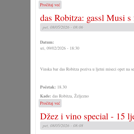
Pročitaj već
o
ftm-
das Robitza: gassl Musi s
Trio
u
pet, 08/05/2026 - 08:06
Željeznu
Datum:
sri, 09/02/2026 - 18:30
Vinska bar das Robitza poziva u ljetni miseci opet na s
Početak:
18.30
Kade:
das Robitza, Željezno
Pročitaj već
o
das
Džez i vino special - 15 lj
Robitza:
gassl
pet, 08/05/2026 - 08:08
Musi
s