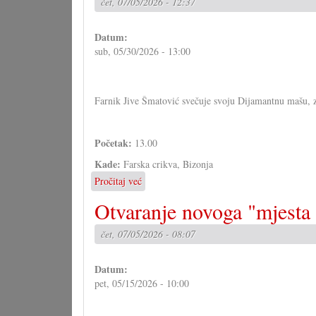
čet, 07/05/2026 - 12:37
moravskih
Hrvatov
Datum:
sub, 05/30/2026 - 13:00
Farnik Jive Šmatović svečuje svoju Dijamantnu mašu, za
Početak:
13.00
Kade:
Farska crikva, Bizonja
Pročitaj već
o
Hrvatski
Otvaranje novoga "mjesta
dan
i
čet, 07/05/2026 - 08:07
Dijamantna
maša
u
Datum:
Bizonji
pet, 05/15/2026 - 10:00