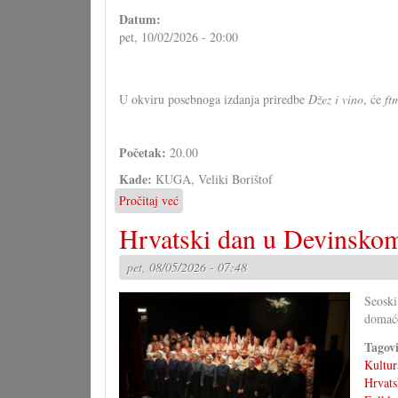
ftm-
Datum:
Triom
pet, 10/02/2026 - 20:00
U okviru posebnoga izdanja priredbe
Džez i vino
, će
ft
Početak:
20.00
Kade:
KUGA, Veliki Borištof
Pročitaj već
o
Džez
Hrvatski dan u Devinsko
i
vino
pet, 08/05/2026 - 07:48
special
-
Seosk
15
domaćo
ljet
ftm-
Tagov
Trio
Kultur
Hrvats