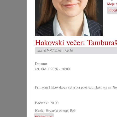
Moje m
Proči
Hakovski večer: Tamburaš
uto, 05/05/2026 - 18:50
Datum:
čet, 06/11/2026 - 20:00
Prilikom Hakovskoga četvrtka pozivaju Hakovci na
Ta
Početak:
20.00
Kade:
Hrvatski centar, Beč
Pročitaj već
o