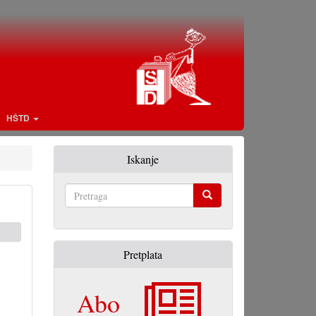
HŠTD
Iskanje
Pretraga
Pretplata
Abo