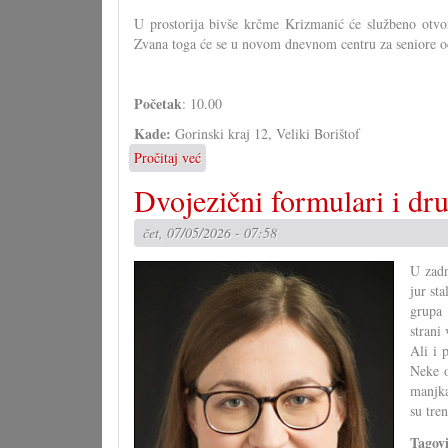
U prostorija bivše krčme Krizmanić će službeno otvo
Zvana toga će se u novom dnevnom centru za seniore o
Početak
: 10.00
Kade:
Gorinski kraj 12, Veliki Borištof
Pročitaj već
o
Otvaranje
Dvojezični formulari i dr
novoga
"mjesta
čet, 07/05/2026 - 07:58
sastanka"
u
U zadn
Velikom
jur st
Borištofu
grupa 
strani
Ali i 
Neke o
manjka
su tre
Tagov