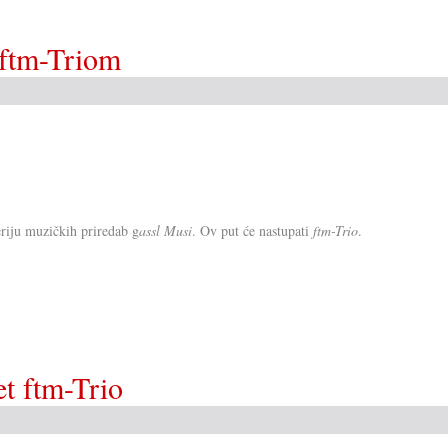
 ftm-Triom
eriju muzičkih priredab g
assl Musi
. Ov put će nastupati
ftm-Trio
.
et ftm-Trio