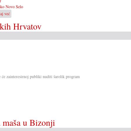
r
sko Novo Selo
taj već
o
Hrvatski
kih Hrvatov
dan
u
Devinskom
Novom
Selu
e će zainteresirnoj publiki nuditi šarolik program
 maša u Bizonji