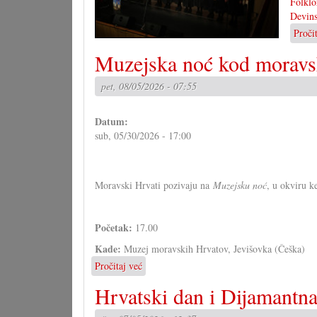
Folklo
Devin
Proči
Muzejska noć kod moravs
pet, 08/05/2026 - 07:55
Datum:
sub, 05/30/2026 - 17:00
Moravski Hrvati pozivaju na
Muzejsku noć
, u okviru k
Početak:
17.00
Kade:
Muzej moravskih Hrvatov, Jevišovka (Češka)
Pročitaj već
o
Muzejska
Hrvatski dan i Dijamantna
noć
kod