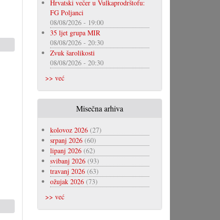
Hrvatski večer u Vulkaprodrštofu:
FG Poljanci
08/08/2026 - 19:00
35 ljet grupa MIR
08/08/2026 - 20:30
Zvuk šarolikosti
08/08/2026 - 20:30
>> već
Misečna arhiva
kolovoz 2026
(27)
srpanj 2026
(60)
lipanj 2026
(62)
svibanj 2026
(93)
travanj 2026
(63)
ožujak 2026
(73)
>> već