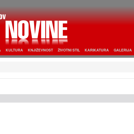
A
KULTURA
KNJIŽEVNOST
ŽIVOTNI STIL
KARIKATURA
GALERIJA