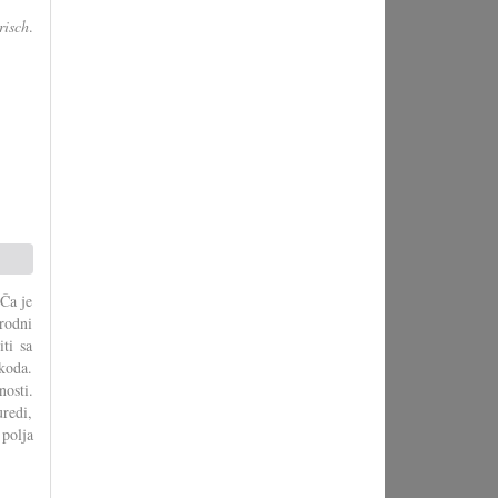
isch
.
 Ča je
arodni
iti sa
Škoda.
nosti.
redi,
 polja