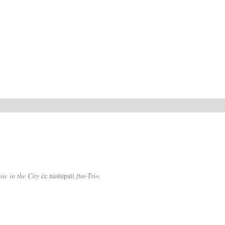
ic in the City
će nastupati
ftm-Trio
.