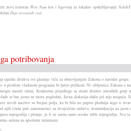
riti novi restoran
Wirt Nam
kot i trgovina za lokalno opskrbljavanje
Nah&Fr
držati
Dan otvorenih vrat
.
uga potribovanja
ji tajedni društva sve glasnije viču za obnovljenjem Zakona o narodni grupa.
alo u prošlom vladinom programu bi ljetos prilikom 50. obljetnice Zakona o n
moglo nastati istina. Konkretne prijedloge sa strani društav narodnih grup n
 vlade se bar javno ne moru pogledati. Javna diskusija dakle još nije moguća. 
prez novih nacrtov su brojna polja, ka bi bila na papiru plodnija nego u stvar
d njih (čuda puti zanemarene) su dvojezično sudstvo, komunikacija na javni u
juća topografija i pitanje, je li su zaista samo seoske table topografija. Sva ta
nutno sužena na apsolutni minimum.
i: