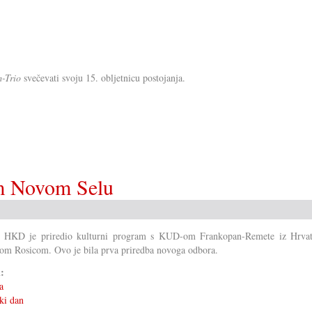
m-Trio
svečevati svoju 15. obljetnicu postojanja.
m Novom Selu
i HKD je priredio kulturni program s KUD-om Frankopan-Remete iz Hrvat
m Rosicom. Ovo je bila prva priredba novoga odbora.
i:
a
ki dan