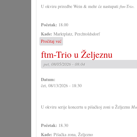
U okviru priredbe Wein & mehr će nastupati
ftm-Trio
.
Početak:
18.00
Kade:
Marktplatz, Perchtoldsdorf
Pročitaj već
o
ftm-
ftm-Trio u Željeznu
Trio
u
pet, 08/05/2026 - 08:04
Perchtolsdorfu
Datum:
čet, 08/13/2026 - 18:30
U okviru serije koncertu u pišačkoj zoni u Željeznu
Mus
Početak:
18.30
Kade:
Pišačka zona, Željezno