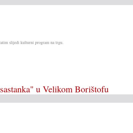
tim slijedi kulturni program na trgu.
 sastanka" u Velikom Borištofu