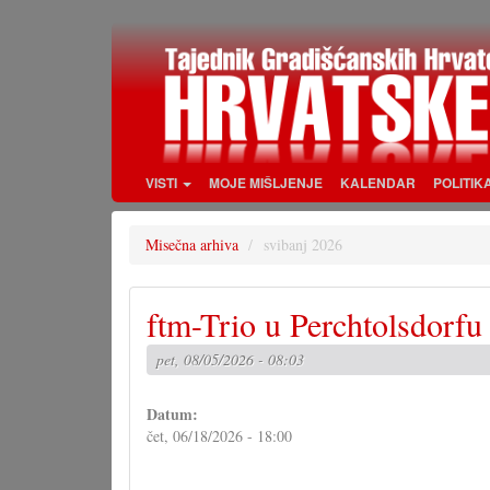
Skoči
na
glavni
sadržaj
VISTI
MOJE MIŠLJENJE
KALENDAR
POLITIK
Misečna arhiva
svibanj 2026
ftm-Trio u Perchtolsdorfu
pet, 08/05/2026 - 08:03
Datum:
čet, 06/18/2026 - 18:00