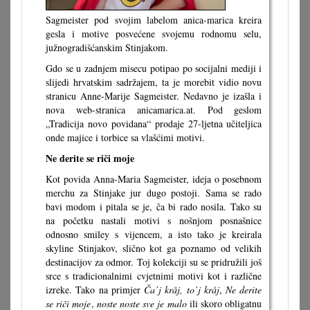
Sagmeister pod svojim labelom anica-marica kreira
gesla i motive posvećene svojemu rodnomu selu,
južnogradišćanskim Stinjakom.
Gdo se u zadnjem misecu potipao po socijalni mediji i
slijedi hrvatskim sadržajem, ta je morebit vidio novu
stranicu Anne-Marije Sagmeister. Nedavno je izašla i
nova web-stranica anicamarica.at. Pod geslom
„Tradicija novo povidana“ prodaje 27-ljetna učiteljica
onde majice i torbice sa vlašćimi motivi.
Ne derite se riči moje
Kot povida Anna-Maria Sagmeister, ideja o posebnom
merchu za Stinjake jur dugo postoji. Sama se rado
bavi modom i pitala se je, ča bi rado nosila. Tako su
na početku nastali motivi s nošnjom posnašnice
odnosno smiley s vijencem, a isto tako je kreirala
skyline Stinjakov, slično kot ga poznamo od velikih
destinacijov za odmor. Toj kolekciji su se pridružili još
srce s tradicionalnimi cvjetnimi motivi kot i različne
izreke. Tako na primjer
Ča’j kråj, to’j kråj
,
Ne derite
se riči moje
,
noste noste sve je malo
ili skoro obligatnu