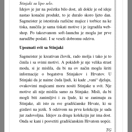
Stinjaki su lipo selo
.
Idejov je jur na početku bilo dost, ali dokle je od ideje
nastao konačni produkt, to je duralo skoro ljeto dan.
Sagmeister je istestirala različne majice i torbice na ke
tiska, naučila je sama tiskati motive i je izgradila web-
shop. Po takozvanom soft-launchu je mogla jur prve
narudžbe poslati. I se veseli dobromu odzivu.
Upoznati svit sa Stinjaki
Sagmeister je kreativan človik, rado molja i tako je to
činila i sa svimi motivi. A pokidob je nje velika strast
moda, si je mislila, da bi na ov način mogla širiti
informacije o bogatstvu Stinjakov i Hrvatov. U
Stinjaki da je naime čuda ljudi, ki kade „vani“ djelaju,
ovakovimi majicami moru nositi Stinjake u svit. Nje
motive ali nije mislila samo za Stinjake. Misli, da bi
mogli biti zanimljivi i za ljude, ki se zanimaju za
Stinjake, ali isto za sve gradišćanske Hrvate, ki su
gizdavi na jezik. S odzivom na prvu kolekciju je sada
jur zadovoljna. Idejov za drugu kolekciju jur ima dost.
Onda se kani i posvetiti gradišćanskim Hrvatom uopće.
TG