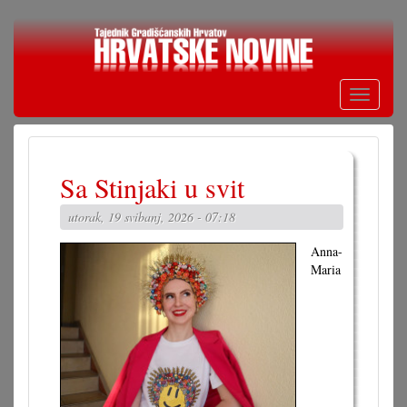
Skoči
na
glavni
sadržaj
Toggle
navigati
Sa Stinjaki u svit
utorak, 19 svibanj, 2026 - 07:18
Anna-
Maria