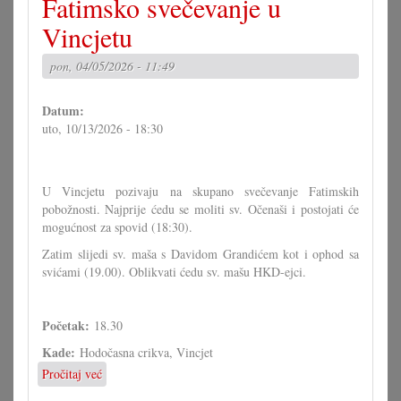
Fatimsko svečevanje u
svečevanje
u
Vincjetu
Vincjetu
pon, 04/05/2026 - 11:49
Datum:
uto, 10/13/2026 - 18:30
U Vincjetu pozivaju na skupano svečevanje Fatimskih
pobožnosti. Najprije ćedu se moliti sv. Očenaši i postojati će
mogućnost za spovid (18:30).
Zatim slijedi sv. maša s Davidom Grandićem kot i ophod sa
svićami (19.00). Oblikvati ćedu sv. mašu HKD-ejci.
Početak:
18.30
Kade:
Hodočasna crikva, Vincjet
Pročitaj već
o
Fatimsko