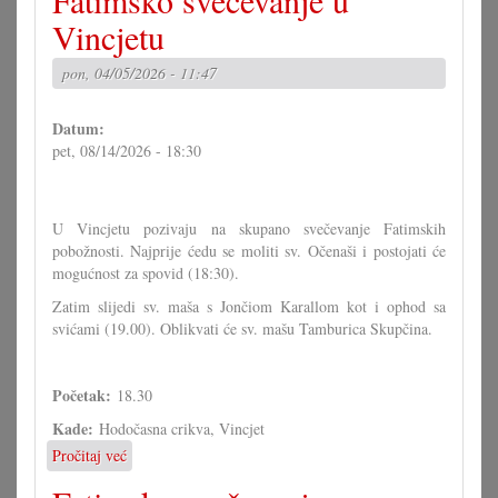
Fatimsko svečevanje u
u
Vincjetu
Vincjetu
pon, 04/05/2026 - 11:47
Datum:
pet, 08/14/2026 - 18:30
U Vincjetu pozivaju na skupano svečevanje Fatimskih
pobožnosti. Najprije ćedu se moliti sv. Očenaši i postojati će
mogućnost za spovid (18:30).
Zatim slijedi sv. maša s Jončiom Karallom kot i ophod sa
svićami (19.00). Oblikvati će sv. mašu Tamburica Skupčina.
Početak:
18.30
Kade:
Hodočasna crikva, Vincjet
Pročitaj već
o
Fatimsko