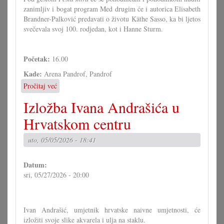
zanimljiv i bogat program Med drugim će i autorica Elisabeth
Brandner-Palković predavati o životu Käthe Sasso, ka bi ljetos
svečevala svoj 100. rodjedan, kot i Hanne Sturm.
Početak:
16.00
Kade:
Arena Pandrof, Pandrof
Pročitaj već
o
Spomen-
Izložba Ivana Andrašića u
priredba
za
Hrvatskom centru
žrtve
NS-
uto, 05/05/2026 - 18:41
režima
u
Datum:
Pandrofu
sri, 05/27/2026 - 20:00
Ivan Andrašić, umjetnik hrvatske naivne umjetnosti, će
izložiti svoje slike akvarela i ulja na staklu.