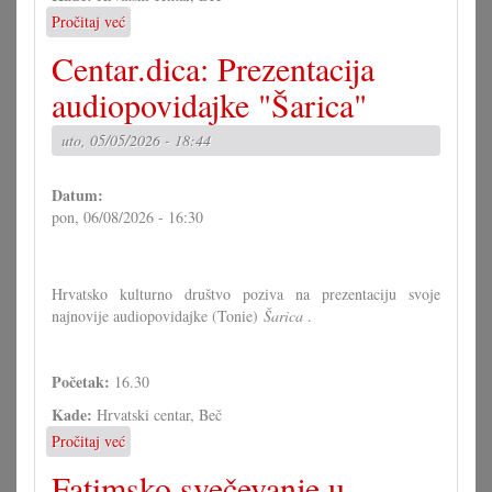
Pročitaj već
o
Dodiljenje
Centar.dica: Prezentacija
kulturne
nagrade
audiopovidajke "Šarica"
METRON
uto, 05/05/2026 - 18:44
Datum:
pon, 06/08/2026 - 16:30
Hrvatsko kulturno društvo poziva na prezentaciju svoje
najnovije audiopovidajke (Tonie)
Šarica
​​​​.
Početak:
16.30
Kade:
Hrvatski centar, Beč
Pročitaj već
o
Centar.dica:
Fatimsko svečevanje u
Prezentacija