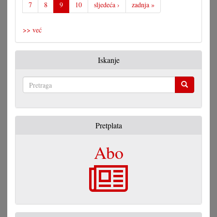
7
8
9
10
sljedeća ›
zadnja »
>> već
Iskanje
Pretraga
Pretplata
Abo