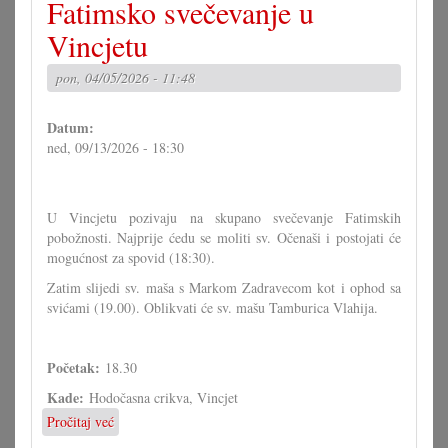
Fatimsko svečevanje u
svečevanje
u
Vincjetu
Vincjetu
pon, 04/05/2026 - 11:48
Datum:
ned, 09/13/2026 - 18:30
U Vincjetu pozivaju na skupano svečevanje Fatimskih
pobožnosti. Najprije ćedu se moliti sv. Očenaši i postojati će
mogućnost za spovid (18:30).
Zatim slijedi sv. maša s Markom Zadravecom kot i ophod sa
svićami (19.00). Oblikvati će sv. mašu Tamburica Vlahija.
Početak:
18.30
Kade:
Hodočasna crikva, Vincjet
Pročitaj već
o
Fatimsko