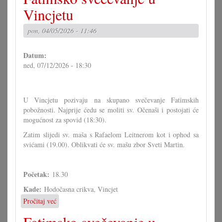
audiopovidajke
Vincjetu
"Šarica"
pon, 04/05/2026 - 11:46
Datum:
ned, 07/12/2026 - 18:30
U Vincjetu pozivaju na skupano svečevanje Fatimskih
pobožnosti. Najprije ćedu se moliti sv. Očenaši i postojati će
mogućnost za spovid (18:30).
Zatim slijedi sv. maša s Rafaelom Leitnerom kot i ophod sa
svićami (19.00). Oblikvati će sv. mašu zbor Sveti Martin.
Početak:
18.30
Kade:
Hodočasna crikva, Vincjet
Pročitaj već
o
Fatimsko
svečevanje