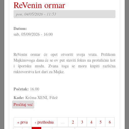
ReVenin ormar
svečevanje
u
pon, 04/05/2026 - 11:53
Vincjetu
Datum:
sub, 05/09/2026 - 16:00
ReVenin ormar će opet otvoriti svoja vrata. Prilikom
Majkinovoga dana će se ov put staviti fokus na protulićnu kot
i športsku modu. Zvana toga se moru kupiti različna
ruktovorstva kot dari za Majke.
Početak:
16.00
Kade:
Krčma XENI, Filež
Pročitaj već
o
ReVenin
ormar
« prva
‹ prethodna
…
2
3
4
5
6