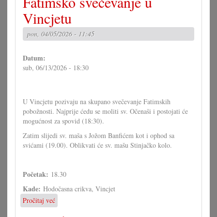
Fatimsko svečevanje u
svečevanje
u
Vincjetu
Vincjetu
pon, 04/05/2026 - 11:45
Datum:
sub, 06/13/2026 - 18:30
U Vincjetu pozivaju na skupano svečevanje Fatimskih
pobožnosti. Najprije ćedu se moliti sv. Očenaši i postojati će
mogućnost za spovid (18:30).
Zatim slijedi sv. maša s Jožom Banfićem kot i ophod sa
svićami (19.00). Oblikvati će sv. mašu Stinjačko kolo.
Početak:
18.30
Kade:
Hodočasna crikva, Vincjet
Pročitaj već
o
Fatimsko