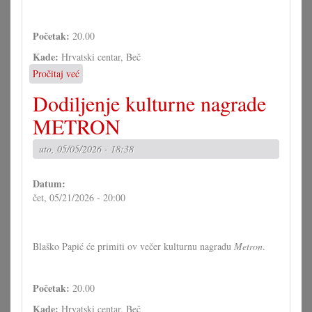
Početak:
20.00
Kade:
Hrvatski centar, Beč
Pročitaj već
o
Izložba
Dodiljenje kulturne nagrade
Ivana
Andrašića
METRON
u
Hrvatskom
uto, 05/05/2026 - 18:38
centru
Datum:
čet, 05/21/2026 - 20:00
Blaško Papić će primiti ov večer kulturnu nagradu
Metron
.
Početak:
20.00
Kade:
Hrvatski centar, Beč