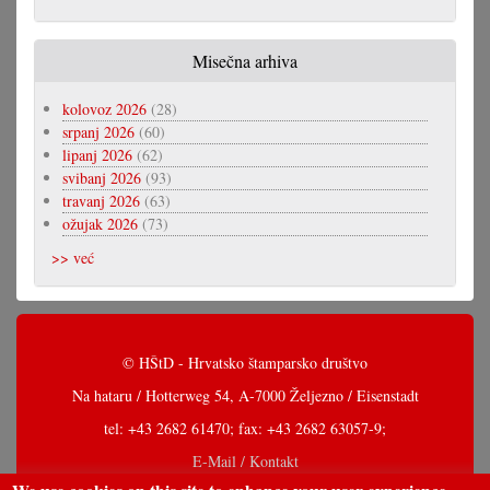
Misečna arhiva
kolovoz 2026
(28)
srpanj 2026
(60)
lipanj 2026
(62)
svibanj 2026
(93)
travanj 2026
(63)
ožujak 2026
(73)
>> već
© HŠtD - Hrvatsko štamparsko društvo
Na hataru / Hotterweg 54, A-7000 Željezno / Eisenstadt
tel: +43 2682 61470; fax: +43 2682 63057-9;
E-Mail / Kontakt