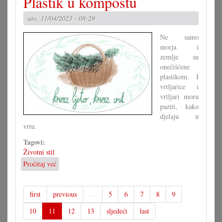
Plastik u kompostu
se
vraćaju!
uto, 11/04/2023 - 08:29
Ne samo
morja i
zemlje su
onečišćene
plastikom. I
vrtljarice i
vrtljari moru
paziti, kako
djelaju u
vrtu.
Tagovi:
Životni stil
Pročitaj već
o
Plastik
u
kompostu
first
previous
…
5
6
7
8
9
10
11
12
13
sljedeći
last