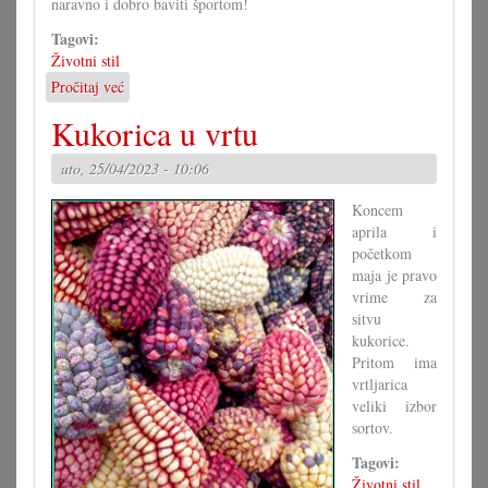
naravno i dobro baviti športom!
Tagovi:
Životni stil
Pročitaj već
o
Zvijezde
Kukorica u vrtu
za
misec
uto, 25/04/2023 - 10:06
maj
2023
Koncem
aprila i
početkom
maja je pravo
vrime za
sitvu
kukorice.
Pritom ima
vrtljarica
veliki izbor
sortov.
Tagovi:
Životni stil