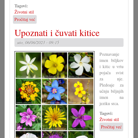
Tagovi:
Životni stil
Pročitaj već
o
Ča
Upoznati i čuvati kitice
nosimo
ljetos
uto, 06/06/2023 - 09:15
na
plaži?
Poznavanje
imen biljkov
i kitic u vrtu
pojača svist
za nje.
Pledoaje za
učnju biljnjih
imen na
jeziku srca.
Tagovi:
Životni stil
Pročitaj već
o
Upoznati