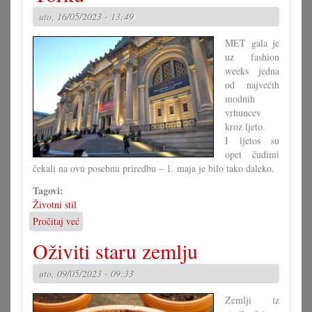
uto, 16/05/2023 - 13:49
MET gala je
uz fashion
weeks jedna
od najvećih
modnih
vrhuncev
kroz ljeto.
I ljetos su
opet čudimi
čekali na ovu posebnu priredbu – 1. maja je bilo tako daleko.
Tagovi:
Životni stil
Pročitaj već
o
75
Oživiti staru zemlju
ljet
MET
uto, 09/05/2023 - 09:33
gala
u
Zemlji iz
New