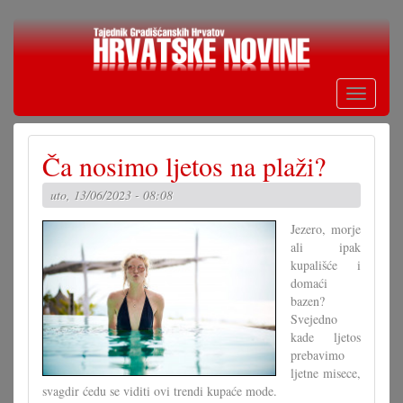
Skoči
na
glavni
sadržaj
Toggle
navigati
Ča nosimo ljetos na plaži?
uto, 13/06/2023 - 08:08
Jezero, morje
ali ipak
kupališće i
domaći
bazen?
Svejedno
kade ljetos
prebavimo
ljetne misece,
svagdir ćedu se viditi ovi trendi kupaće mode.