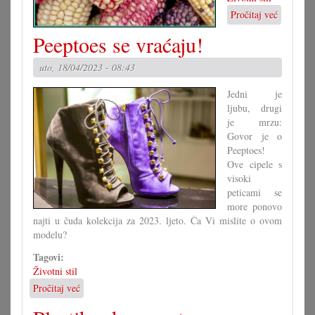
Pročitaj već
o
Kukorica
Peeptoes se vraćaju!
u
vrtu
uto, 18/04/2023 - 08:43
Jedni je
ljubu, drugi
je mrzu:
Govor je o
Peeptoes!
Ove cipele s
visoki
peticami se
more ponovo
najti u čuda kolekcija za 2023. ljeto. Ča Vi mislite o ovom
modelu?
Tagovi:
Životni stil
Pročitaj već
o
Peeptoes