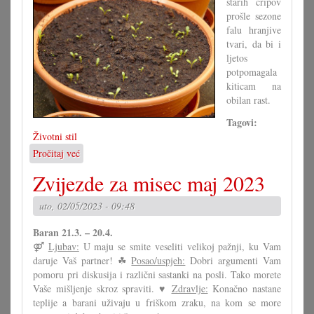
starih čripov
Yorku
prošle sezone
falu hranjive
tvari, da bi i
ljetos
potpomagala
kiticam na
obilan rast.
Tagovi:
Životni stil
Pročitaj već
o
Oživiti
Zvijezde za misec maj 2023
staru
zemlju
uto, 02/05/2023 - 09:48
Baran 21.3. – 20.4.
⚤
Ljubav:
U maju se smite veseliti velikoj pažnji, ku Vam
daruje Vaš partner! ☘
Posao/uspjeh:
Dobri argumenti Vam
pomoru pri diskusija i različni sastanki na posli. Tako morete
Vaše mišljenje skroz spraviti. ♥
Zdravlje:
Konačno nastane
teplije a barani uživaju u friškom zraku, na kom se more