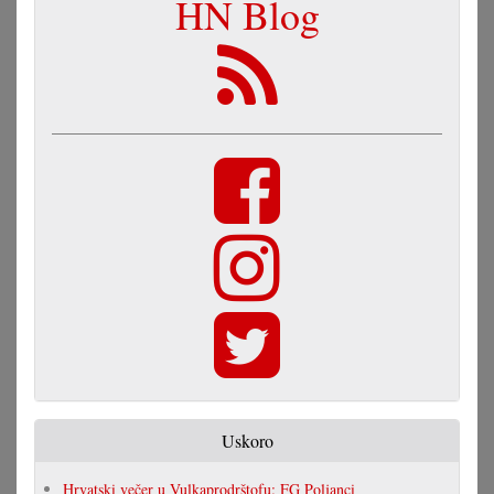
HN Blog
Uskoro
Hrvatski večer u Vulkaprodrštofu: FG Poljanci