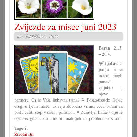
i
čuvati
kitice
Zvijezde za misec juni 2023
uto, 30/05/2023 - 10:56
Baran 21.3.
– 20.4.
⚤
Ljubav:
U
juniju bi se
barani mogli
ponovi
zaljubiti u
njeve
partnere. Ča je Vaša ljubavna tajna? ☘
Posao/uspjeh:
Dokle
drugi u ljetni miseci uživaju slobodno vrime, ćedu barani na
poslu ćutiti stoprv stres i pritisak... ♥
Zdravlje:
Imate volju se
opet već gibati. S tim moru i mali tjelovni problemi skrsnuti!
Tagovi:
Životni stil