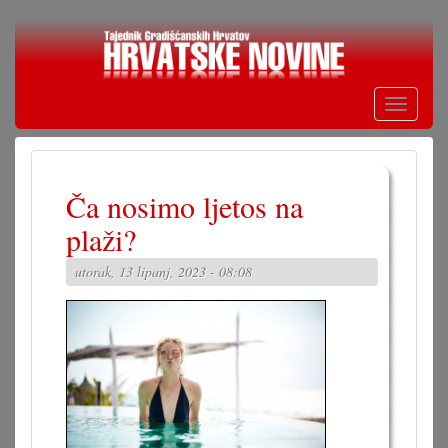
Skoči
na
glavni
sadržaj
Toggle
navigati
Ča nosimo ljetos na
plaži?
utorak, 13 lipanj, 2023 - 08:08