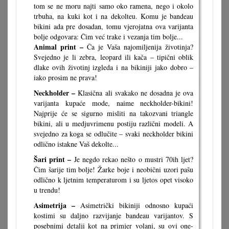
tom se ne moru najti samo oko ramena, nego i okolo
trbuha, na kuki kot i na dekolteu. Komu je bandeau
bikini ada pre dosadan, tomu vjerojatna ova varijanta
bolje odgovara: Čim već trake i vezanja tim bolje...
Animal print –
Ča je Vaša najomiljenija životinja?
Svejedno je li zebra, leopard ili kača – tipični oblik
dlake ovih životinj izgleda i na bikiniji jako dobro –
iako prosim ne prava!
Neckholder –
Klasična ali svakako ne dosadna je ova
varijanta kupaće mode, naime neckholder-bikini!
Najprije će se sigurno misliti na takozvani triangle
bikini, ali u medjuvrimenu postiju različni modeli. A
svejedno za koga se odlučite – svaki neckholder bikini
odlično istakne Vaš dekolte...
Šari print –
Je negdo rekao nešto o mustri 70ih ljet?
Čim šarije tim bolje! Žarke boje i neobični uzori pašu
odlično k ljetnim temperaturom i su ljetos opet visoko
u trendu!
Asimetrija –
Asimetrički bikiniji odnosno kupaći
kostimi su daljno razvijanje bandeau varijantov. S
posebnimi detalji kot na primjer volani, su ovi one-