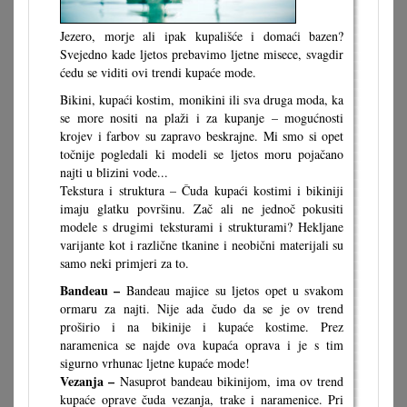
Jezero, morje ali ipak kupališće i domaći bazen?
Svejedno kade ljetos prebavimo ljetne misece, svagdir
ćedu se viditi ovi trendi kupaće mode.
Bikini, kupaći kostim, monikini ili sva druga moda, ka
se more nositi na plaži i za kupanje – mogućnosti
krojev i farbov su zapravo beskrajne. Mi smo si opet
točnije pogledali ki modeli se ljetos moru pojačano
najti u blizini vode...
Tekstura i struktura – Čuda kupaći kostimi i bikiniji
imaju glatku površinu. Zač ali ne jednoč pokusiti
modele s drugimi teksturami i strukturami? Hekljane
varijante kot i različne tkanine i neobični materijali su
samo neki primjeri za to.
Bandeau –
Bandeau majice su ljetos opet u svakom
ormaru za najti. Nije ada čudo da se je ov trend
proširio i na bikinije i kupaće kostime. Prez
naramenica se najde ova kupaća oprava i je s tim
sigurno vrhunac ljetne kupaće mode!
Vezanja –
Nasuprot bandeau bikinijom, ima ov trend
kupaće oprave čuda vezanja, trake i naramenice. Pri