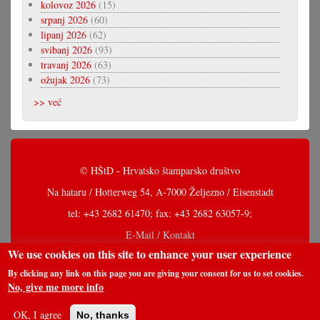
kolovoz 2026
(15)
srpanj 2026
(60)
lipanj 2026
(62)
svibanj 2026
(93)
travanj 2026
(63)
ožujak 2026
(73)
>> već
© HŠtD - Hrvatsko štamparsko društvo
Na hataru / Hotterweg 54, A-7000 Željezno / Eisenstadt
tel: +43 2682 61470; fax: +43 2682 63057-9;
E-Mail / Kontakt
We use cookies on this site to enhance your user experience
By clicking any link on this page you are giving your consent for us to set cookies.
No, give me more info
OK, I agree
No, thanks