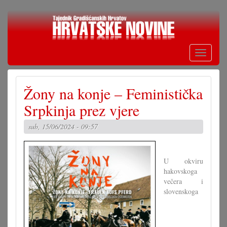
Skoči
na
glavni
sadržaj
Toggle
navigati
Žony na konje – Feministička
Srpkinja prez vjere
sub, 15/06/2024 - 09:57
U okviru
hakovskoga
večera i
slovenskoga