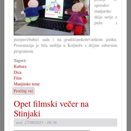
epizodov
madjarske
dičje serije o
pužu i
puzipavi/babici sada i na gradišćanskohrvatskom jeziku.
Prezentacija je bila nedilju u Koljnofu s dičjim zabavnim
programom.
Tagovi:
Kultura
Dica
Film
Manjinske teme
Pročitaj već
o
Bobac
Opet filmski večer na
i
Bobica
Stinjaki
novi
crtani
ned, 27/08/2023 - 08:36
film