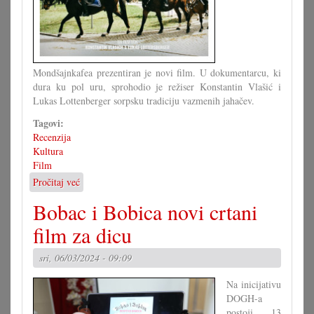
Mondšajnkafea prezentiran je novi film. U dokumentarcu, ki
dura ku pol uru, sprohodio je režiser Konstantin Vlašić i
Lukas Lottenberger sorpsku tradiciju vazmenih jahačev.
Tagovi:
Recenzija
Kultura
Film
Pročitaj već
o
Žony
Bobac i Bobica novi crtani
na
konje
film za dicu
–
Feministička
sri, 06/03/2024 - 09:09
Srpkinja
prez
Na inicijativu
vjere
DOGH-a
postoji 13