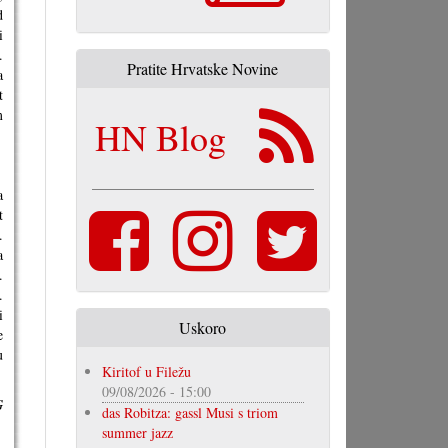
d
i
.
Pratite Hrvatske Novine
a
t
m
HN Blog
a
t
.
a
.
.
i
Uskoro
e
u
Kiritof u Filežu
09/08/2026 - 15:00
G
das Robitza: gassl Musi s triom
summer jazz