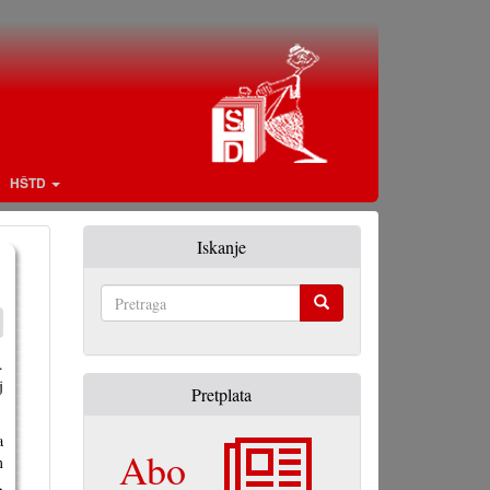
HŠTD
Iskanje
Pretraga
.
j
Pretplata
a
Abo
m
,