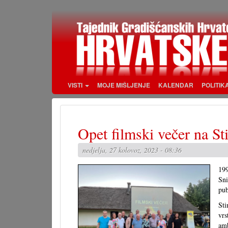
Skoči
na
glavni
sadržaj
VISTI
MOJE MIŠLJENJE
KALENDAR
POLITIK
Opet filmski večer na St
nedjelja, 27 kolovoz, 2023 - 08:36
199
Sn
pub
Sti
vr
am