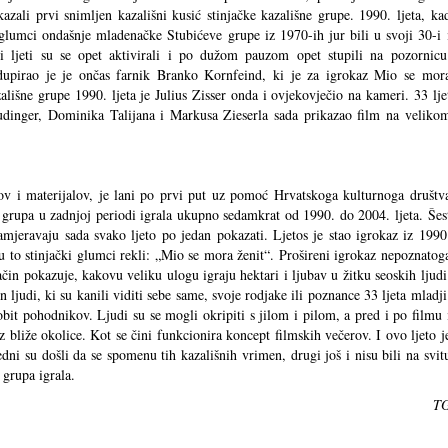
kazali prvi snimljen kazališni kusić stinjačke kazališne grupe. 1990. ljeta, ka
glumci ondašnje mladenačke Stubićeve grupe iz 1970-ih jur bili u svoji 30-i 
i ljeti su se opet aktivirali i po dužom pauzom opet stupili na pozornicu
upirao je je ončas farnik Branko Kornfeind, ki je za igrokaz Mio se mor
ališne grupe 1990. ljeta je Julius Zisser onda i ovjekovječio na kameri. 33 lje
dinger, Dominika Talijana i Markusa Zieserla sada prikazao film na veliko
ov i materijalov, je lani po prvi put uz pomoć Hrvatskoga kulturnoga društv
 grupa u zadnjoj periodi igrala ukupno sedamkrat od 1990. do 2004. ljeta. Šes
amjeravaju sada svako ljeto po jedan pokazati. Ljetos je stao igrokaz iz 1990
u to stinjački glumci rekli: „Mio se mora ženit“. Prošireni igrokaz nepoznatog
čin pokazuje, kakovu veliku ulogu igraju hektari i ljubav u žitku seoskih ljudi
ljudi, ki su kanili viditi sebe same, svoje rodjake ili poznance 33 ljeta mladji
obit pohodnikov. Ljudi su se mogli okripiti s jilom i pilom, a pred i po filmu 
z bliže okolice. Kot se čini funkcionira koncept filmskih večerov. I ovo ljeto j
edni su došli da se spomenu tih kazališnih vrimen, drugi još i nisu bili na svit
a grupa igrala.
T