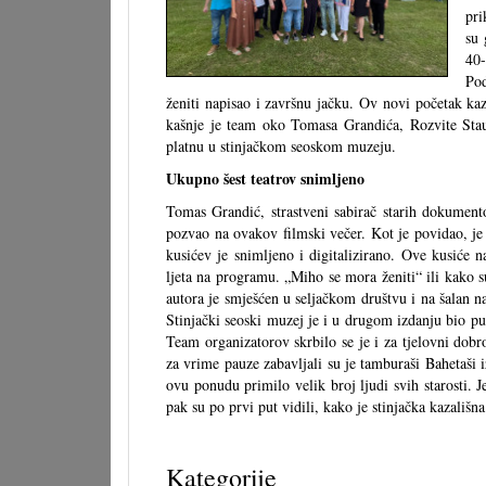
pri
su 
40-
Pod
ženiti napisao i završnu jačku. Ov novi početak kaz
kašnje je team oko Tomasa Grandića, Rozvite Stau
platnu u stinjačkom seoskom muzeju.
Ukupno šest teatrov snimljeno
Tomas Grandić, strastveni sabirač starih dokument
pozvao na ovakov filmski večer. Kot je povidao, je
kusićev je snimljeno i digitalizirano. Ove kusiće n
ljeta na programu. „Miho se mora ženiti“ ili kako s
autora je smješćen u seljačkom društvu i na šalan na
Stinjački seoski muzej je i u drugom izdanju bio pun 
Team organizatorov skrbilo se je i za tjelovni dobr
za vrime pauze zabavljali su je tamburaši Bahetaši i
ovu ponudu primilo velik broj ljudi svih starosti. J
pak su po prvi put vidili, kako je stinjačka kazališn
Kategorije