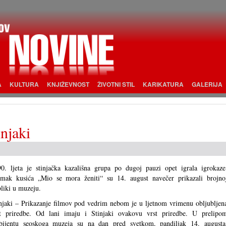
A
KULTURA
KNJIŽEVNOST
ŽIVOTNI STIL
KARIKATURA
GALERIJA
injaki
0. ljeta je stinjačka kazališna grupa po dugoj pauzi opet igrala igrokaze
imak kusića „Mio se mora ženiti“ su 14. august navečer prikazali brojno
liki u muzeju.
njaki – Prikazanje filmov pod vedrim nebom je u ljetnom vrimenu obljubljen
st priredbe. Od lani imaju i Stinjaki ovakovu vrst priredbe. U prelipo
bijentu seoskoga muzeja su na dan pred svetkom, pandiljak 14. augusta