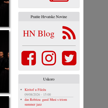
Pratite Hrvatske Novine
HN Blog
Uskoro
Kiritof u Filežu
09/08/2026 - 15:00
das Robitza: gassl Musi s triom
summer jazz