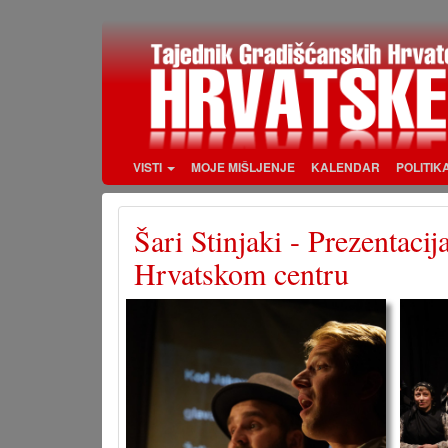
Skoči
na
glavni
sadržaj
VISTI
MOJE MIŠLJENJE
KALENDAR
POLITIK
Šari Stinjaki - Prezentaci
Hrvatskom centru