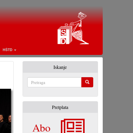
HŠTD
Iskanje
Pretraga
Pretplata
Abo