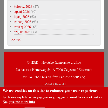
kolovoz 2026
(27)
srpanj 2026
(60)
lipanj 2026
(62)
svibanj 2026
(93)
travanj 2026
(63)
ožujak 2026
(73)
>> već
© HŠtD - Hrvatsko štamparsko društvo
Na hataru / Hotterweg 54, A-7000 Željezno / Eisenstadt
tel: +43 2682 61470; fax: +43 2682 63057-9;
E-Mail / Kontakt
We use cookies on this site to enhance your user experience
By clicking any link on this page you are giving your consent for us to set cookies.
No, give me more info