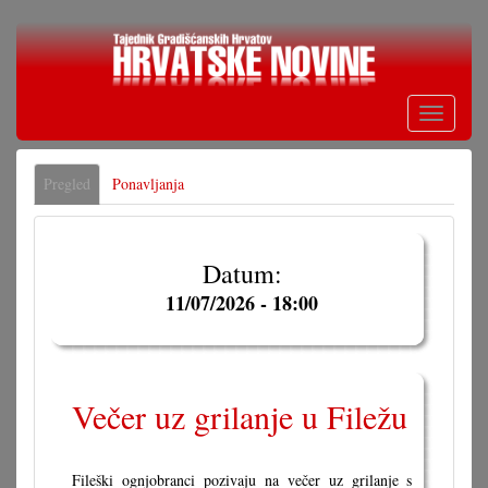
Skoči
na
glavni
sadržaj
Toggle
navigati
Primarne
Pregled
(aktivna
Ponavljanja
oznake
oznaka)
Datum:
11/07/2026 - 18:00
Večer uz grilanje u Filežu
Fileški ognjobranci pozivaju na večer uz grilanje s