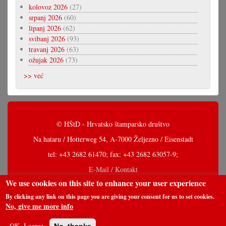
kolovoz 2026
(27)
srpanj 2026
(60)
lipanj 2026
(62)
svibanj 2026
(93)
travanj 2026
(63)
ožujak 2026
(73)
>> već
© HŠtD - Hrvatsko štamparsko društvo
Na hataru / Hotterweg 54, A-7000 Željezno / Eisenstadt
tel: +43 2682 61470; fax: +43 2682 63057-9;
E-Mail / Kontakt
We use cookies on this site to enhance your user experience
By clicking any link on this page you are giving your consent for us to set cookies.
No, give me more info
OK, I agree