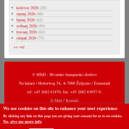
kolovoz 2026
(20)
srpanj 2026
(60)
lipanj 2026
(62)
svibanj 2026
(93)
travanj 2026
(63)
ožujak 2026
(73)
>> već
© HŠtD - Hrvatsko štamparsko društvo
Na hataru / Hotterweg 54, A-7000 Željezno / Eisenstadt
tel: +43 2682 61470; fax: +43 2682 63057-9;
E-Mail / Kontakt
We use cookies on this site to enhance your user experience
By clicking any link on this page you are giving your consent for us to set cookies.
No, give me more info