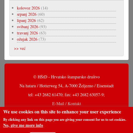
kolovoz 2026
(14)
srpanj 2026
(60)
lipanj 2026
(62)
svibanj 2026
(93)
travanj 2026
(63)
ožujak 2026
(73)
>> već
© HŠtD - Hrvatsko štamparsko društvo
Na hataru / Hotterweg 54, A-7000 Željezno / Eisenstadt
tel: +43 2682 61470; fax: +43 2682 63057-9;
E-Mail / Kontakt
We use cookies on this site to enhance your user experience
By clicking any link on this page you are giving your consent for us to set cookies.
No, give me more info